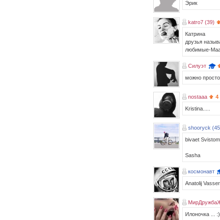
Эрик
katro7 (39)
Катрина
друзья назыв
любимые-Маа
Силуэт
можно просто
nostaaa
4
Kristina.....
shooryck (45
bivaet Svistom.
Sasha
космонавт
Anatolij Vass
МирДружбаЖ
Илоночка ... :