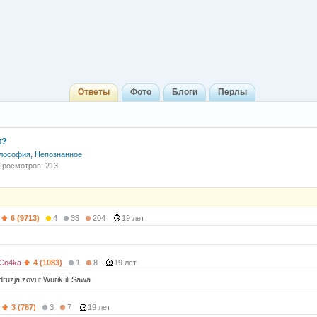
Ответы
Фото
Блоги
Перлы
t?
лософия, Непознанное
Просмотров: 213
6 (9713)
4
33
204
19 лет
Co4ka
4 (1083)
1
8
19 лет
druzja zovut Wurik ili Sawa
3 (787)
3
7
19 лет