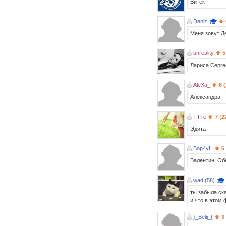
Витёк
Deniz
Меня зовут Де
unreality
5
Лариса Серге
AleXa_
6 
Александра
TTTe
7 (2
Эдита
Bop4yH
6
Валентин. Обы
wad (58)
ты забыла ска
и что в этом
}_Belij_{
3