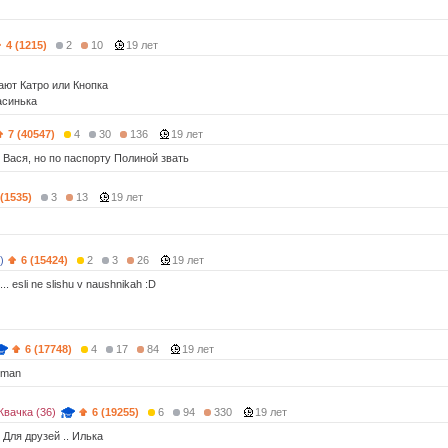
4 (1215)
2
10
19 лет
ают Катро или Кнопка
синька
7 (40547)
4
30
136
19 лет
 Вася, но по паспорту Полиной звать
 (1535)
3
13
19 лет
)
6 (15424)
2
3
26
19 лет
.. esli ne slishu v naushnikah :D
6 (17748)
4
17
84
19 лет
erman
вачка (36)
6 (19255)
6
94
330
19 лет
) Для друзей .. Илька