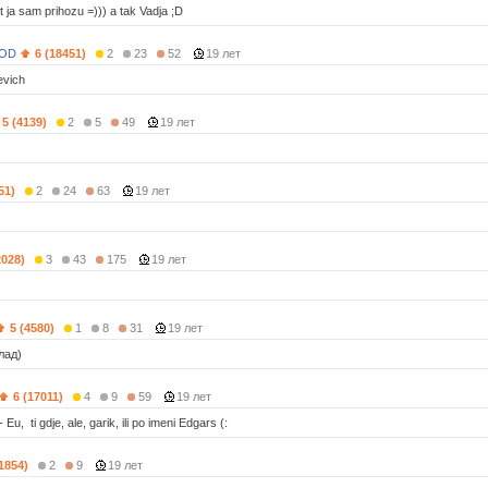
 ja sam prihozu =))) a tak Vadja ;D
OD
6 (18451)
2
23
52
19 лет
evich
5 (4139)
2
5
49
19 лет
51)
2
24
63
19 лет
2028)
3
43
175
19 лет
5 (4580)
1
8
31
19 лет
лад)
6 (17011)
4
9
59
19 лет
- Eu, ti gdje, ale, garik, ili po imeni Edgars (:
(1854)
2
9
19 лет