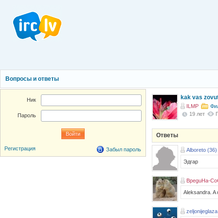
Вопросы и ответы
kak vas zovu
Ник
ILMP
Фи
19 лет
Пароль
Ответы
Регистрация
Забыл пароль
Alboreto (36)
Эдгар
BpeguHa-Co
Aleksandra. A 
zeljonijeglaza