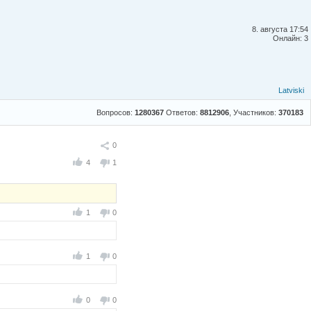
8. августа 17:54
Онлайн: 3
Latviski
Вопросов:
1280367
Ответов:
8812906
, Участников:
370183
Поделиться
0
4
1
1
0
1
0
0
0