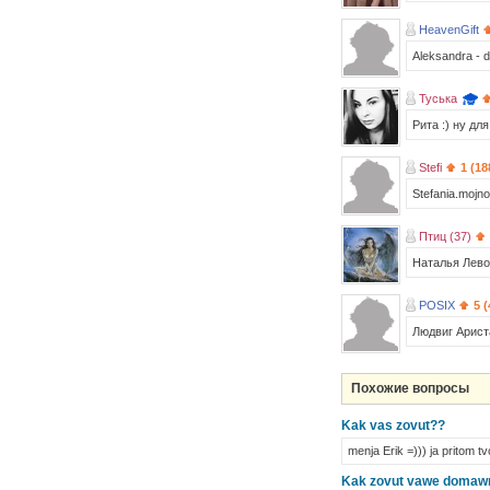
HeavenGift
Aleksandra - dr
Туська
Рита :) ну для
Stefi
1 (18
Stefania.mojno
Птиц (37)
Наталья Лев
POSIX
5 
Людвиг Арист
Похожие вопросы
Kak vas zovut??
menja Erik =))) ja pritom 
Kak zovut vawe domaw