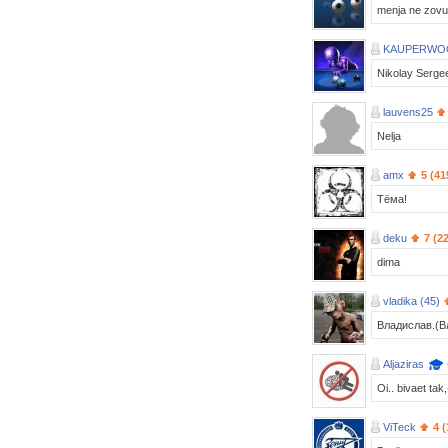
menja ne zovut
KAUPERWO
Nikolay Serge
lauvens25
Nelja
amx
5 (41
Тёма!
deku
7 (2
dima
vladika (45)
Владислав.(В
Aljaziras
Oi.. bivaet tak,
ViTeck
4 