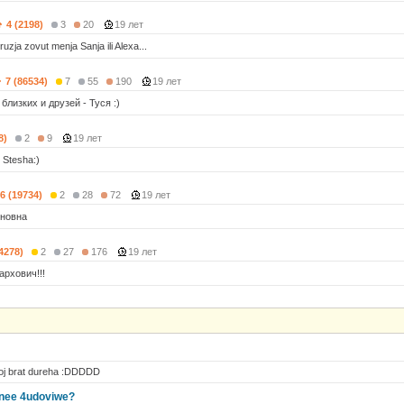
4 (2198)
3
20
19 лет
uzja zovut menja Sanja ili Alexa...
7 (86534)
7
55
190
19 лет
 близких и друзей - Туся :)
8)
2
9
19 лет
 Stesha:)
6 (19734)
2
28
72
19 лет
оновна
(4278)
2
27
176
19 лет
архович!!!
tvoj brat dureha :DDDDD
nee 4udoviwe?