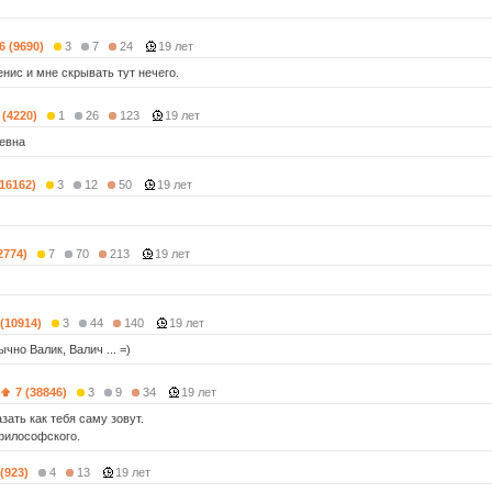
6 (9690)
3
7
24
19 лет
нис и мне скрывать тут нечего.
 (4220)
1
26
123
19 лет
евна
(16162)
3
12
50
19 лет
2774)
7
70
213
19 лет
 (10914)
3
44
140
19 лет
чно Валик, Валич ... =)
7 (38846)
3
9
34
19 лет
зать как тебя саму зовут.
 философского.
 (923)
4
13
19 лет