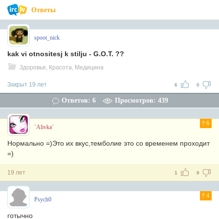
Ответы
spoot_nick
kak vi otnositesj k stilju - G.O.T. ??
Здоровье, Красота, Медицина
Закрыт 19 лет
6
0
Ответов: 6
Просмотров: 439
6
`Alivka`
Нормально =)Это их вкус,темболие это со временем проходит
=)
19 лет
1
0
4
Psych0
готычно