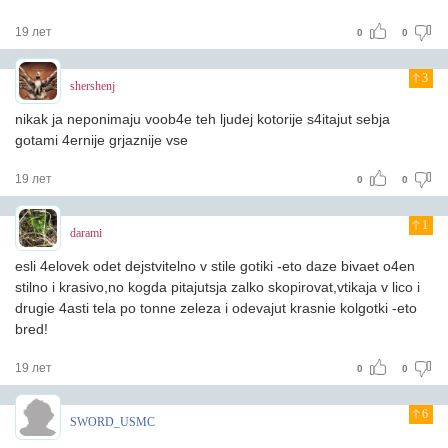
19 лет
0
0
3
shershenj
nikak ja neponimaju voob4e teh ljudej kotorije s4itajut sebja
gotami 4ernije grjaznije vse
19 лет
0
0
1
darami
esli 4elovek odet dejstvitelno v stile gotiki -eto daze bivaet o4en
stilno i krasivo,no kogda pitajutsja zalko skopirovat,vtikaja v lico i
drugie 4asti tela po tonne zeleza i odevajut krasnie kolgotki -eto
bred!
19 лет
0
0
6
SWORD_USMC