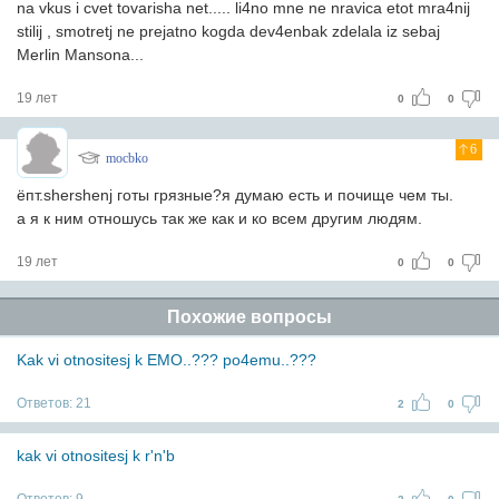
na vkus i cvet tovarisha net..... li4no mne ne nravica etot mra4nij
stilij , smotretj ne prejatno kogda dev4enbak zdelala iz sebaj
Merlin Mansona...
19 лет
0
0
6
mocbko
ёпт.shershenj готы грязные?я думаю есть и почище чем ты.
а я к ним отношусь так же как и ко всем другим людям.
19 лет
0
0
Похожие вопросы
Kak vi otnositesj k EMO..??? po4emu..???
Ответов:
21
2
0
kak vi otnositesj k r'n'b