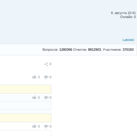
8. августа 10:41
Онлайн: 0
Latviski
Вопросов:
1280366
Ответов:
8812903
, Участников:
370183
Поделиться
0
3
0
0
0
0
0