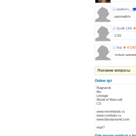
spaikers_
pasmaidi.lv
Syslik (34)
CSS
Sup
6 (16
только шахм
Похожие вопросы
Online igri
Ragnarok
Mu
Lineage
World of Warcraft
CS
www.neverlands.ru
www.combats.ru
www.bloodyworld.com
еще?
Gde mozno poidratj v hor