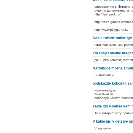
определенно в Интернете
судя по дополнению, я по
http://flashpark.ru/
http://flash-games.webmast
http://www.playgame.lv/
Kakie rolevie online igri
Итак вся жизнь как ролев
kto znajet on-line magaz
дц++, рев-коннект, фат.лв
Narod!gde mozna smotret
В Онлайн!! =)
podskazite kokoinut sait
www.ereality.ru
www.dwar.ru
попробуй, может, понрав
kakie igri v sekse vam 
Те в которых нету правил.
V kakie igri v detstve ig
V vojnuwku