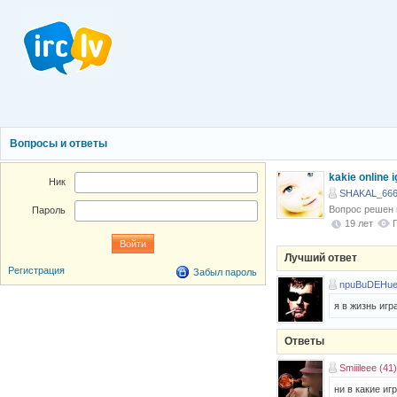
Вопросы и ответы
kakie online i
Ник
SHAKAL_666
Вопрос решен
Пароль
19 лет
Лучший ответ
Регистрация
Забыл пароль
npuBuDEHue
я в жизнь игр
Ответы
Smiiileee (41)
ни в какие иг