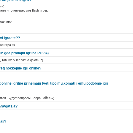
 =)
нял, что интересуют flash игры.
ak.info/
 vi igraete??
ая игра =)
in gde prodajut igri na PC? =)
, там их бысплатно дають. :]
j hokkejnie igri online?
 online igri!ne prinemaju tveti tipo mu,komat! i emu podobnie igri
ится. Будут вопросы - обращайся =)
nravjatsja?
...
rali?