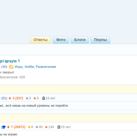
Ответы
Фото
Блоги
Перлы
gri igrayte ?
 (40)
Игры, Хобби, Развлечения
 и
закрыт
.
Просмотров: 626
 (81)
3 (937)
3
9
19 лет
аю...всё никак на новый уровень не перейти
7 (26972)
8
49
144
19 лет
ры не играю