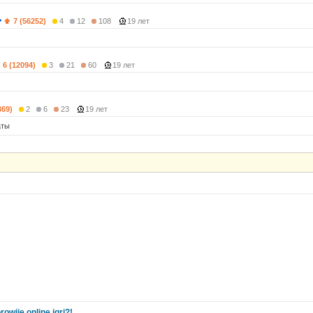
7 (56252)
4
12
108
19 лет
6 (12094)
3
21
60
19 лет
369)
2
6
23
19 лет
аты
owije online igri?!