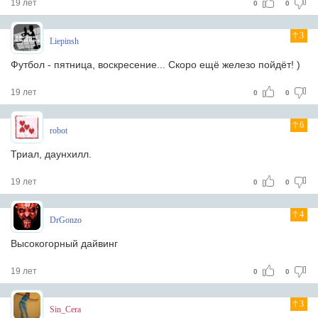
19 лет
0
0
3
Liepinsh
Футбол - пятница, воскресение... Скоро ещё железо пойдёт! )
19 лет
0
0
6
robot
Триал, даунхилл.
19 лет
0
0
4
DrGonzo
Высокогорный дайвинг
19 лет
0
0
3
Sin_Cera