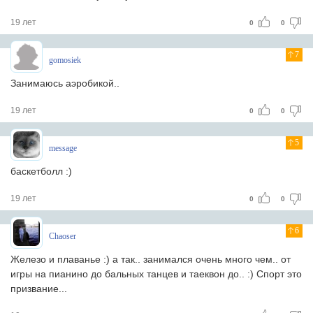
19 лет
0
0
7
gomosiek
Занимаюсь аэробикой..
19 лет
0
0
5
message
баскетболл :)
19 лет
0
0
6
Chaoser
Железо и плаванье :) а так.. занимался очень много чем.. от
игры на пианино до бальных танцев и таеквон до.. :) Спорт это
призвание...