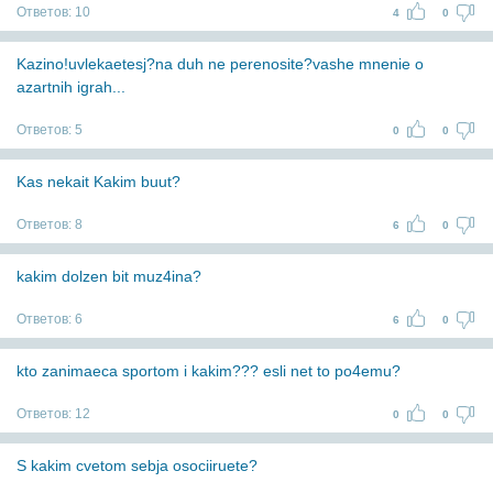
Ответов:
10
4
0
Kazino!uvlekaetesj?na duh ne perenosite?vashe mnenie o
azartnih igrah...
Ответов:
5
0
0
Kas nekait Kakim buut?
Ответов:
8
6
0
kakim dolzen bit muz4ina?
Ответов:
6
6
0
kto zanimaeca sportom i kakim??? esli net to po4emu?
Ответов:
12
0
0
S kakim cvetom sebja osociiruete?