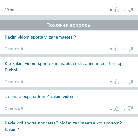
19 лет
0
0
Похожие вопросы
Kakim vidom sporta vi zanemaetesj?
Ответов:
8
3
0
Kto kakim vidom sporta zanimaetsa esli zanimaetesj Borjboj
Futbol.....
Ответов:
8
2
0
zanimaetesj sportom ? kakim vidom ?
Ответов:
6
1
0
Kakie vidi sporta nravjatsa? Možet zanimaetsa kto sportom?
Kakim?