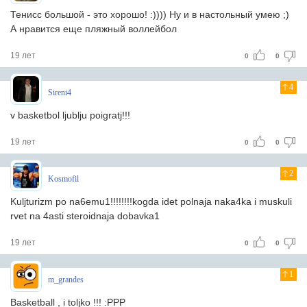
Тенисс большой - это хорошо! :)))) Ну и в настольный умею ;)
А нравится еще пляжный воллейбол
19 лет
0
0
4
Sireni4
v basketbol ljublju poigratj!!!
19 лет
0
0
2
Kosmofil
Kuljturizm po na6emu1!!!!!!!!kogda idet polnaja naka4ka i muskuli
rvet na 4asti steroidnaja dobavka1
19 лет
0
0
1
m_grandes
Basketball , i toljko !!! :PPP