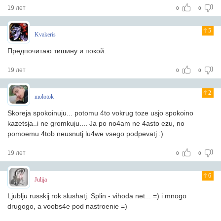
19 лет
0
0
5
Kvakeris
Предпочитаю тишину и покой.
19 лет
0
0
2
molotok
Skoreja spokoinuju... potomu 4to vokrug toze usjo spokoino
kazetsja..i ne gromkuju.... Ja po no4am ne 4asto ezu, no
pomoemu 4tob neusnutj lu4we vsego podpevatj :)
19 лет
0
0
6
Julija
Ljublju russkij rok slushatj. Splin - vihoda net... =) i mnogo
drugogo, a voobs4e pod nastroenie =)