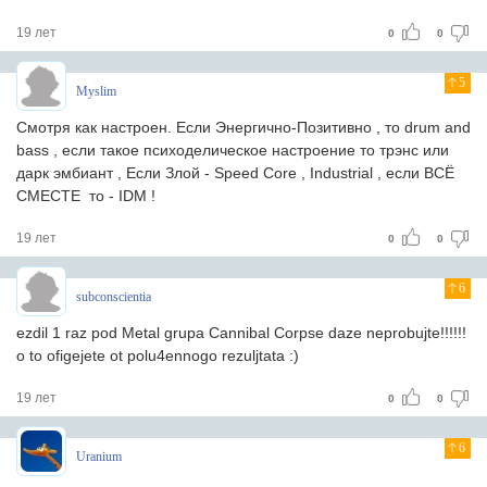
19 лет
0
0
5
Myslim
Смотря как настроен. Если Энергично-Позитивно , то drum and
bass , если такое психоделическое настроение то трэнс или
дарк эмбиант , Если Злой - Speed Core , Industrial , если ВСЁ
СМЕСТЕ то - IDM !
19 лет
0
0
6
subconscientia
ezdil 1 raz pod Metal grupa Cannibal Corpse daze neprobujte!!!!!!
o to ofigejete ot polu4ennogo rezuljtata :)
19 лет
0
0
6
Uranium