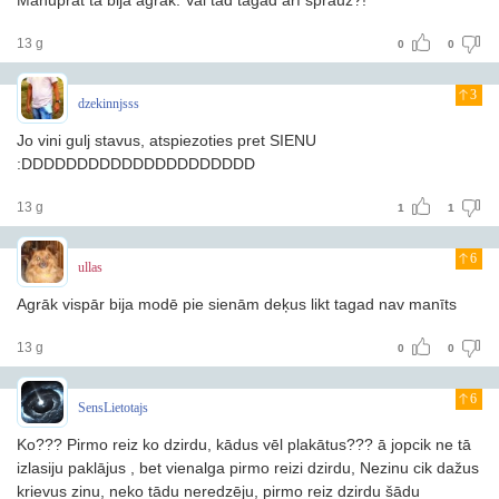
Manuprāt tā bija agrāk. Vai tad tagad arī sprauž?!
13 g
0
0
3
dzekinnjsss
Jo vini gulj stavus, atspiezoties pret SIENU
:DDDDDDDDDDDDDDDDDDDDD
13 g
1
1
6
ullas
Agrāk vispār bija modē pie sienām deķus likt
tagad nav manīts
13 g
0
0
6
SensLietotajs
Ko???
Pirmo reiz ko dzirdu, kādus vēl plakātus??? ā jopcik ne tā
izlasiju paklājus
, bet vienalga pirmo reizi dzirdu,
Nezinu cik dažus
krievus zinu, neko tādu neredzēju, pirmo reiz dzirdu šādu