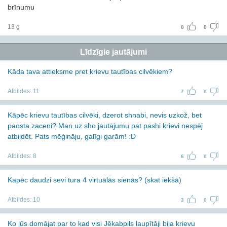
brīnumu
13 g
0
0
Līdzīgie jautājumi
Kāda tava attieksme pret krievu tautības cilvēkiem?
Atbildes:
11
7
0
Kāpēc krievu tautības cilvēki, dzerot shnabi, nevis uzkož, bet
paosta zaceni? Man uz sho jautājumu pat pashi krievi nespēj
atbildēt. Pats mēģināju, galīgi garām! :D
Atbildes:
8
6
0
Kapēc daudzi sevi tura 4 virtuālās sienās? (skat iekšā)
Atbildes:
10
3
0
Ko jūs domājat par to kad visi Jēkabpils laupītāji bija krievu