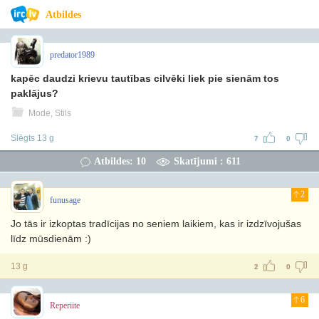
Atbildes
predator1989
kapēc daudzi krievu tautības cilvēki liek pie sienām tos
paklājus?
Mode, Stils
Slēgts 13 g
7
0
Atbildes: 10
Skatījumi : 611
2
funusage
Jo tās ir izkoptas tradīcijas no seniem laikiem, kas ir izdzīvojušas
līdz mūsdienām :)
13 g
2
0
6
Reperiite