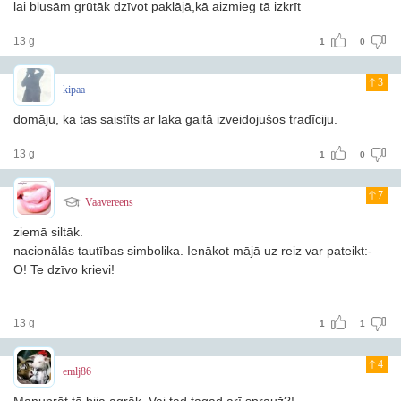
lai blusām grūtāk dzīvot paklājā,kā aizmieg tā izkrīt
13 g
1
0
3
kipaa
domāju, ka tas saistīts ar laka gaitā izveidojušos tradīciju.
13 g
1
0
7
Vaavereens
ziemā siltāk.
nacionālās tautības simbolika. Ienākot mājā uz reiz var pateikt:-
O! Te dzīvo krievi!
13 g
1
1
4
emlj86