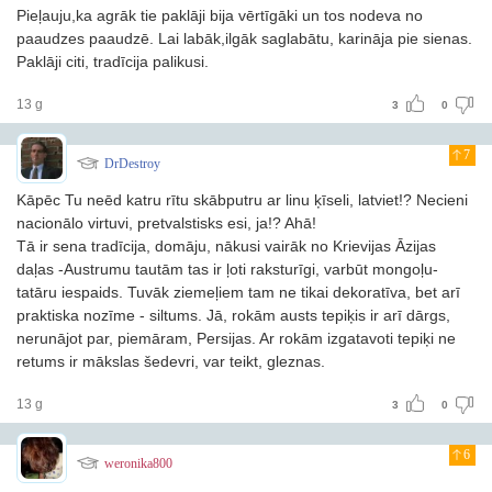
Pieļauju,ka agrāk tie paklāji bija vērtīgāki un tos nodeva no
paaudzes paaudzē. Lai labāk,ilgāk saglabātu, karināja pie sienas.
Paklāji citi, tradīcija palikusi.
13 g
3
0
7
DrDestroy
Kāpēc Tu neēd katru rītu skābputru ar linu ķīseli, latviet!? Necieni
nacionālo virtuvi, pretvalstisks esi, ja!? Ahā!
Tā ir sena tradīcija, domāju, nākusi vairāk no Krievijas Āzijas
daļas -Austrumu tautām tas ir ļoti raksturīgi, varbūt mongoļu-
tatāru iespaids. Tuvāk ziemeļiem tam ne tikai dekoratīva, bet arī
praktiska nozīme - siltums. Jā, rokām austs tepiķis ir arī dārgs,
nerunājot par, piemāram, Persijas. Ar rokām izgatavoti tepiķi ne
retums ir mākslas šedevri, var teikt, gleznas.
13 g
3
0
6
weronika800