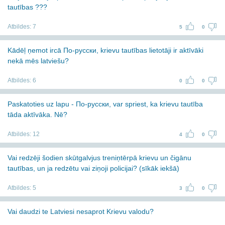
tautības ???
Atbildes:
7
5
0
Kādēļ ņemot ircā По-русски, krievu tautības lietotāji ir aktīvāki
nekā mēs latviešu?
Atbildes:
6
0
0
Paskatoties uz lapu - По-русски, var spriest, ka krievu tautība
tāda aktīvāka. Nē?
Atbildes:
12
4
0
Vai redzēji šodien skūtgalvjus treniņtērpā krievu un čigānu
tautības, un ja redzētu vai ziņoji policijai? (sīkāk iekšā)
Atbildes:
5
3
0
Vai daudzi te Latviesi nesaprot Krievu valodu?