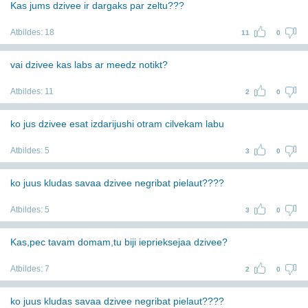
Kas jums dzivee ir dargaks par zeltu???
Atbildes:
18
11
0
vai dzivee kas labs ar meedz notikt?
Atbildes:
11
2
0
ko jus dzivee esat izdarijushi otram cilvekam labu
Atbildes:
5
3
0
ko juus kludas savaa dzivee negribat pielaut????
Atbildes:
5
3
0
Kas,pec tavam domam,tu biji ieprieksejaa dzivee?
Atbildes:
7
2
0
ko juus kludas savaa dzivee negribat pielaut????