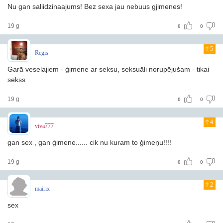
Nu gan saliidzinaajums! Bez sexa jau nebuus gjimenes!
19 g
0
0
5
Regis
Garā veselajiem - ģimene ar seksu, seksuāli norupējušam - tikai
sekss
19 g
0
0
4
viva777
gan sex , gan ģimene...... cik nu kuram to ģimeņu!!!!
19 g
0
0
2
mairix
sex