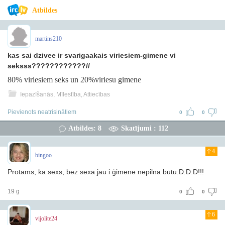
Atbildes
martins210
kas sai dzivee ir svarigaakais viriesiem-gimene vi
seksss????????????//
80% viriesiem seks un 20%viriesu gimene
Iepazīšanās, Mīlestība, Attiecības
Pievienots neatrisinātiem
0
0
Atbildes: 8
Skatījumi : 112
4
bingoo
Protams, ka sexs, bez sexa jau i ģimene nepilna būtu:D:D:D!!!
19 g
0
0
6
vijolite24