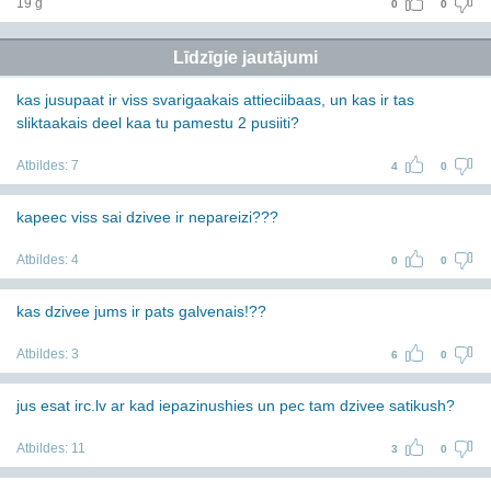
19 g
0
0
Līdzīgie jautājumi
kas jusupaat ir viss svarigaakais attieciibaas, un kas ir tas
sliktaakais deel kaa tu pamestu 2 pusiiti?
Atbildes:
7
4
0
kapeec viss sai dzivee ir nepareizi???
Atbildes:
4
0
0
kas dzivee jums ir pats galvenais!??
Atbildes:
3
6
0
jus esat irc.lv ar kad iepazinushies un pec tam dzivee satikush?
Atbildes:
11
3
0