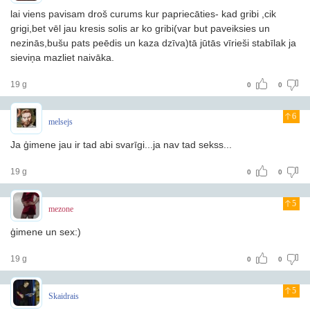
lai viens pavisam droš curums kur papriecāties- kad gribi ,cik
grigi,bet vēl jau kresis solis ar ko gribi(var but paveiksies un
nezinās,bušu pats peēdis un kaza dzīva)tā jūtās vīrieši stabīlak ja
sieviņa mazliet naivāka.
19 g
0
0
6
melsejs
Ja ģimene jau ir tad abi svarīgi...ja nav tad sekss...
19 g
0
0
5
mezone
ģimene un sex:)
19 g
0
0
5
Skaidrais