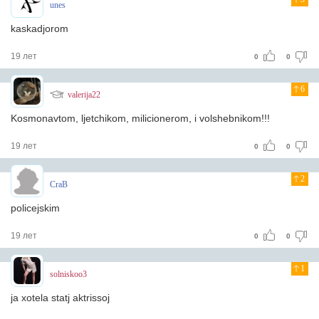
unes
kaskadjorom
19 лет
0
0
6
valerija22
Kosmonavtom, ljetchikom, milicionerom, i volshebnikom!!!
19 лет
0
0
2
CraB
policejskim
19 лет
0
0
1
solniskoo3
ja xotela statj aktrissoj