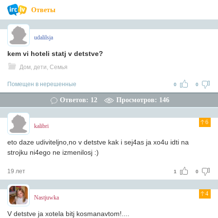
Ответы
udalilsja
kem vi hoteli statj v detstve?
Дом, дети, Семья
Помещен в нерешенные
0
0
Ответов: 12
Просмотров: 146
6
kalibri
eto daze udiviteljno,no v detstve kak i sej4as ja xo4u idti na
strojku ni4ego ne izmenilosj :)
19 лет
1
0
4
Nastjuwka
V detstve ja xotela bitj kosmanavtom!....