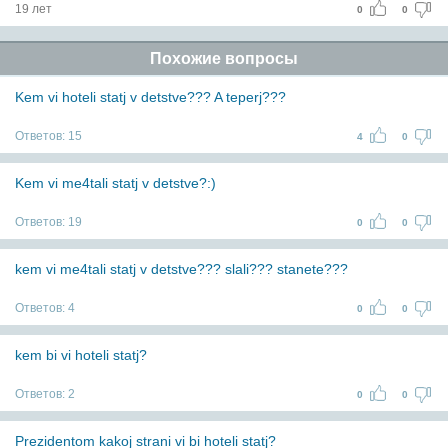
19 лет
0
0
Похожие вопросы
Kem vi hoteli statj v detstve??? A teperj???
Ответов:
15
4
0
Kem vi me4tali statj v detstve?:)
Ответов:
19
0
0
kem vi me4tali statj v detstve??? slali??? stanete???
Ответов:
4
0
0
kem bi vi hoteli statj?
Ответов:
2
0
0
Prezidentom kakoj strani vi bi hoteli statj?