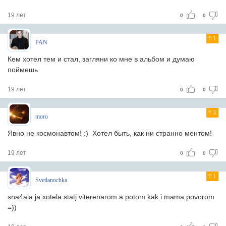
19 лет
0
0
1
PAN
Кем хотел тем и стал, загляни ко мне в альбом и думаю
поймешь
19 лет
0
0
3
moro
Явно не космонавтом! :) Хотел быть, как ни странно ментом!
19 лет
0
0
1
Svetlanochka
sna4ala ja xotela statj viterenarom a potom kak i mama povorom
=))