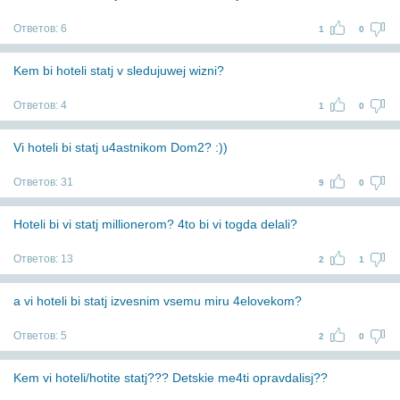
Ответов:
6
1
0
Kem bi hoteli statj v sledujuwej wizni?
Ответов:
4
1
0
Vi hoteli bi statj u4astnikom Dom2? :))
Ответов:
31
9
0
Hoteli bi vi statj millionerom? 4to bi vi togda delali?
Ответов:
13
2
1
a vi hoteli bi statj izvesnim vsemu miru 4elovekom?
Ответов:
5
2
0
Kem vi hoteli/hotite statj??? Detskie me4ti opravdalisj??