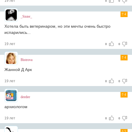
19 лет
0
0
4
_Sister_
Хотела быть ветеринаром, но эти мечты очень быстро
испарились...
19 лет
0
0
4
Bistrova
Жанной Д Арк
19 лет
0
0
4
deedee
архиологом
19 лет
0
0
5