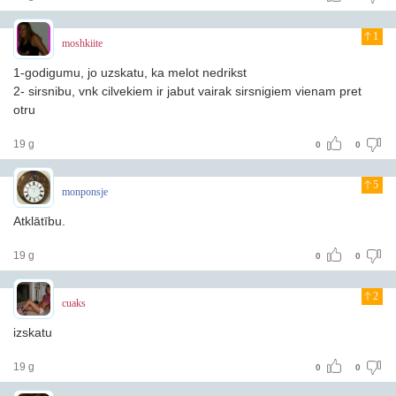
1
moshkiite
1-godigumu, jo uzskatu, ka melot nedrikst
2- sirsnibu, vnk cilvekiem ir jabut vairak sirsnigiem vienam pret
otru
19 g
0
0
5
monponsje
Atklātību.
19 g
0
0
2
cuaks
izskatu
19 g
0
0