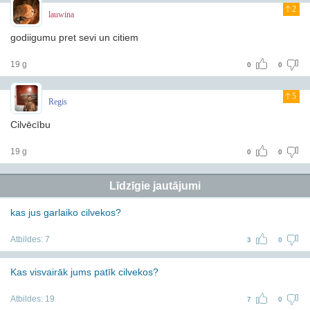
2
lauwina
godiigumu pret sevi un citiem
19 g
0
0
5
Regis
Cilvēcību
19 g
0
0
Līdzīgie jautājumi
kas jus garlaiko cilvekos?
Atbildes:
7
3
0
Kas visvairāk jums patīk cilvekos?
Atbildes:
19
7
0