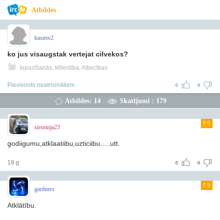
Atbildes
kasiere2
ko jus visaugstak vertejat cilvekos?
Iepazīšanās, Mīlestība, Attiecības
Pievienots neatrisinātiem
0
0
Atbildes: 14
Skatījumi : 179
6
sirsninja23
godiigumu,atklaatiibu,uzticiibu.....utt.
19 g
0
0
6
gardners
Atklātību.