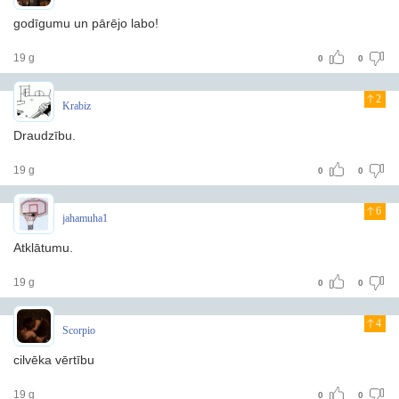
godīgumu un pārējo labo!
19 g
0
0
2
Krabiz
Draudzību.
19 g
0
0
6
jahamuha1
Atklātumu.
19 g
0
0
4
Scorpio
cilvēka vērtību
19 g
0
0