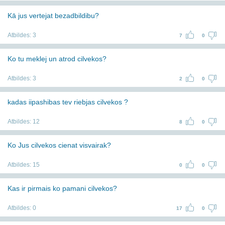
Kā jus vertejat bezadbildibu?
Atbildes:
3
7
0
Ko tu meklej un atrod cilvekos?
Atbildes:
3
2
0
kadas iipashibas tev riebjas cilvekos ?
Atbildes:
12
8
0
Ko Jus cilvekos cienat visvairak?
Atbildes:
15
0
0
Kas ir pirmais ko pamani cilvekos?
Atbildes:
0
17
0