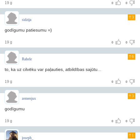
19 g
0
0
3
sidzija
godīgumu patiesumu =)
19 g
0
0
6
Rahele
to, ka uz cilvēku var paļauties, atbildības sajūtu...
19 g
0
0
3
zemenjux
godīgumu
19 g
0
0
1
joseph_