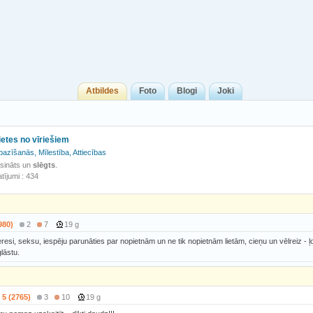
Atbildes
Foto
Blogi
Joki
ietes no vīriešiem
pazīšanās, Mīlestība, Attiecības
isināts un
slēgts
.
tījumi : 434
980)
2
7
19 g
resi, seksu, iespēju parunāties par nopietnām un ne tik nopietnām lietām, cieņu un vēlreiz - ļo
lāstu.
5 (2765)
3
10
19 g