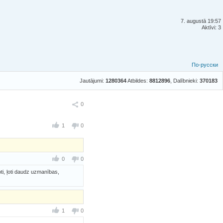
7. augustā 19:57
Aktīvi: 3
По-русски
Jautājumi:
1280364
Atbildes:
8812896
, Dalībnieki:
370183
Ieteikt
0
1
0
0
0
ti, ļoti daudz uzmanības,
1
0