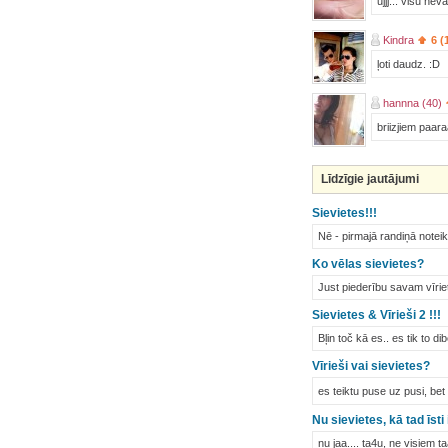
ujjj... visu nev
Kindra
6 (
ļoti daudz. :D
hannna (40)
briizjiem paara
Līdzīgie jautājumi
Sievietes!!!
Nē - pirmajā randiņā notei
Ko vēlas sievietes?
Just piederību savam vīrie
Sievietes & Vīrieši 2 !!!
Bļin toč kā es.. es tik to
Vīrieši vai sievietes?
es teiktu puse uz pusi, be
Nu sievietes, kā tad īsti 
nu jaa.... ta4u, ne visiem t