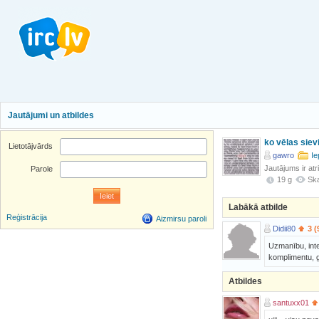
Jautājumi un atbildes
ko vēlas siev
Lietotājvārds
gawro
Ie
Jautājums ir atr
Parole
19 g
Ska
Labākā atbilde
Reģistrācija
Aizmirsu paroli
Didii80
3 (
Uzmanību, inte
komplimentu, g
Atbildes
santuxx01