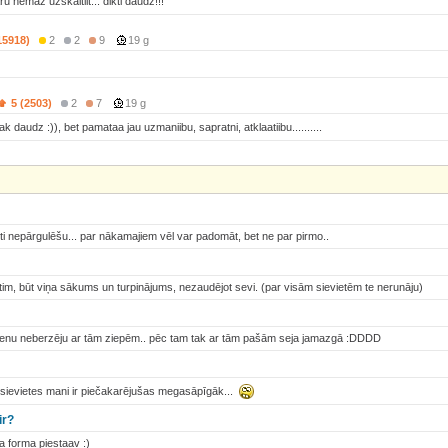
aru nemaz uzskaitiit... dikti daudz!!!
15918)
2
2
9
19 g
5 (2503)
2
7
19 g
ak daudz :)), bet pamataa jau uzmaniibu, sapratni, atklaatiibu..........
kti nepārgulēšu... par nākamajiem vēl var padomāt, bet ne par pirmo..
tim, būt viņa sākums un turpinājums, nezaudējot sevi. (par visām sievietēm te nerunāju)
 dibenu neberzēju ar tām ziepēm.. pēc tam tak ar tām pašām seja jamazgā :DDDD
t sievietes mani ir piečakarējušas megasāpīgāk...
ir?
aa forma piestaav :)