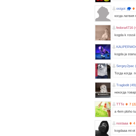
ostgot
когда латвия 
fedora4716 (
kogda k rossii 
KAUPERWO
kogda ja stan
Sergey2pac 
Тогда когда п
Traglodit (49)
некогда товар
TTTe
7 (2
a 4em ploho tut
nostaaa
4
kogdaaa mi ot 