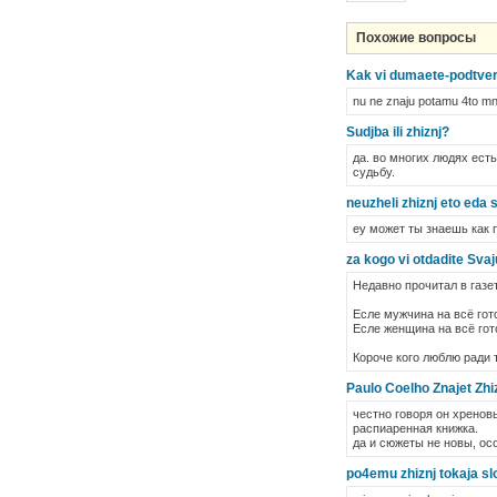
Похожие вопросы
Kak vi dumaete-podtverd
nu ne znaju potamu 4to mn
Sudjba ili zhiznj?
да. во многих людях есть
судьбу.
neuzheli zhiznj eto eda
еу может ты знаешь как 
za kogo vi otdadite Svaj
Недавно прочитал в газе
Есле мужчина на всё гот
Есле женщина на всё гот
Короче кого люблю ради т
Paulo Coelho Znajet Zhi
честно говоря он хренов
распиаренная книжка.
да и сюжеты не новы, ос
po4emu zhiznj tokaja s