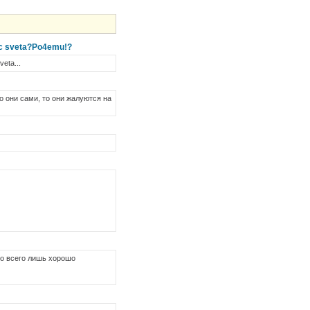
nec sveta?Po4emu!?
eta...
о они сами, то они жалуются на
то всего лишь хорошо