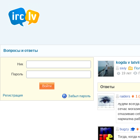
Вопросы и ответы
kogda v latvi
Ник
siviy
Пол
19 лет
Пароль
Ответы
Регистрация
Забыл пароль
raiders
1 
лудям всегда 
сечас могазин
отказиваю себ
нармална рабо
bugzy
Тогда, когда 