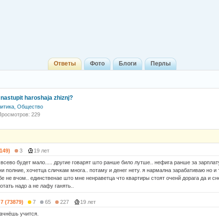
Ответы
Фото
Блоги
Перлы
i nastupit haroshaja zhiznj?
итика, Общество
Просмотров: 229
(149)
3
19 лет
всево будет мало..... другие говарят што ранше било лутше.. нефига ранше за зарплату
и полние, хочетца сличкам многа.. потаму и денег нету. я нармална зарабативаю но и
е не вчом.. единственае што мне ненраветца что квартиры стоят оченй дорага да и сне
тать надо а не лафу ганять..
7 (73879)
7
65
227
19 лет
начнёшь учится.