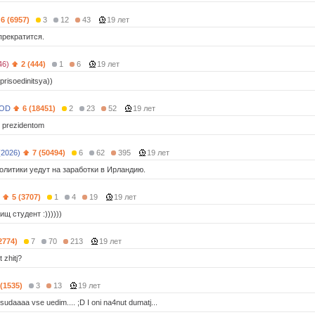
6 (6957)
3
12
43
19 лет
прекратится.
46)
2 (444)
1
6
19 лет
prisoedinitsya))
OD
6 (18451)
2
23
52
19 лет
u prezidentom
(2026)
7 (50494)
6
62
395
19 лет
олитики уедут на заработки в Ирландию.
5 (3707)
1
4
19
19 лет
ищ студент :))))))
2774)
7
70
213
19 лет
 zhitj?
 (1535)
3
13
19 лет
sudaaaa vse uedim.... ;D I oni na4nut dumatj...