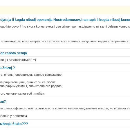
jatsja li kogda nibudj oposenija Nostrodamusov,i nastupit li kogda nibudj ko
ogo kto govoril 4to skora konec sveta i vse takoe...po nastojawemu mi sami delaem konec sv
 привычках во всех неприятностях искать их причину, когда явно видно что причина эт
 son rabota semja
птицы разможаються? =)
u Zhiznj ?
те, очень понравилось данное выражение:
ов ради женщины, значит он её любит.
ова ради мужчины, значит она его родила.
ого человечка на всё и пойду.
znj?
ый философ.много повторяется.есть конечно некоторые дельные мысли, но в целом э
обенно у алхимика.
lozhnoja 6tuka???