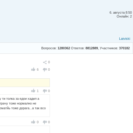
6. августа 8:50
Онлайн: 2
Latviski
Вопросов:
1280362
Ответов:
8812889
, Участников:
370182
Поделиться
0
6
0
1
0
 ти толка за едои хадил а
 трачу тоже нормално не
матйь тоже дорага...а так всо
0
0