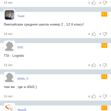
19 лет
1
0
7
Tumil
Лиепайская средняя школа номер 2 , 12 б класс!
19 лет
0
0
4
d3d1
TSI - Logistic
19 лет
0
0
4
delaila_A
там же , где и d3d1:)
19 лет
0
0
7
ЗвереВ