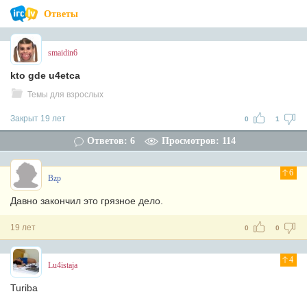
Ответы
smaidin6
kto gde u4etca
Темы для взрослых
Закрыт 19 лет
0
1
Ответов: 6
Просмотров: 114
6
Bzp
Давно закончил это грязное дело.
19 лет
0
0
4
Lu4istaja
Turiba