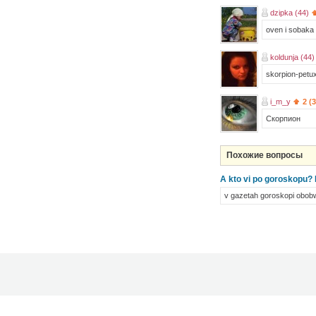
dzipka (44)
oven i sobaka
koldunja (44)
skorpion-petux
i_m_y
2 (
Скорпион
Похожие вопросы
A kto vi po goroskopu? I
v gazetah goroskopi obobwaj