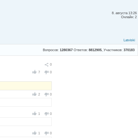
8. августа 13:26
Онлайн: 2
Latviski
Вопросов:
1280367
Ответов:
8812905
, Участников:
370183
Поделиться
0
7
0
2
0
1
0
1
0