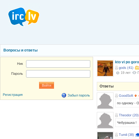
Вопросы и ответы
kto vi po go
Ник
gods (41)
19 лет
Пароль
Ответы
Регистрация
Забыл пароль
GoodSoft
по одному - О
Theodor (20)
Чебурашка !
Tumil (38)