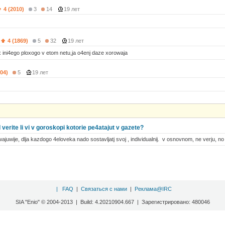
4 (2010)
3
14
19 лет
4 (1869)
5
32
19 лет
 ini4ego ploxogo v etom netu,ja o4enj daze xorowaja
304)
5
19 лет
 verite li vi v goroskopi kotorie pe4atajut v gazete?
uwije, dlja kazdogo 4eloveka nado sostavljatj svoj , individualnij. v osnovnom, ne verju, no 
|
FAQ
|
Связаться с нами
|
Реклама@IRC
SIA "Enio" © 2004-2013 | Build: 4.20210904.667 | Зарегистрировано: 480046