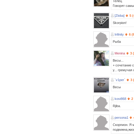
Телец.
Говорят самы
[Zloba]
5 
Skorpion!
Infinity
6 (
Рыба
Menina
3 
Весы...
+ сочетание с
у... гремучая 
`v1per`
3 
Весы
kost868
2
Rjiba.
persona1
Скорпион. Я 
подвижна,жиз