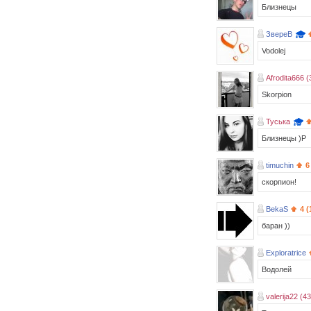
Близнецы
ЗвереВ
Vodolej
Afrodita666 (
Skorpion
Туська
Близнецы )Р
timuchin
6
скорпион!
BekaS
4 (
баран ))
Exploratrice
Водолей
valerija22 (43