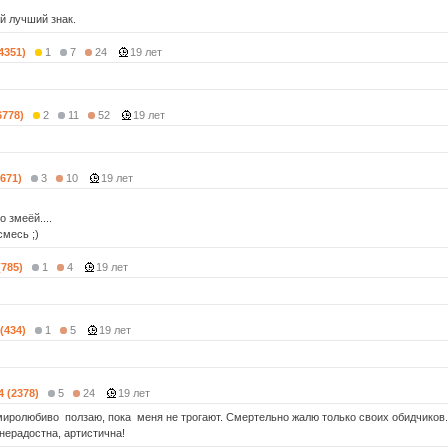
й лучший знак.
(4351)
1
7
24
19 лет
6778)
2
11
52
19 лет
(671)
3
10
19 лет
о змеёй....
смесь ;)
(785)
1
4
19 лет
 (434)
1
5
19 лет
4 (2378)
5
24
19 лет
миролюбиво ползаю, пока меня не трогают. Смертельно жалю только своих обидчиков.
нерадостна, артистична!