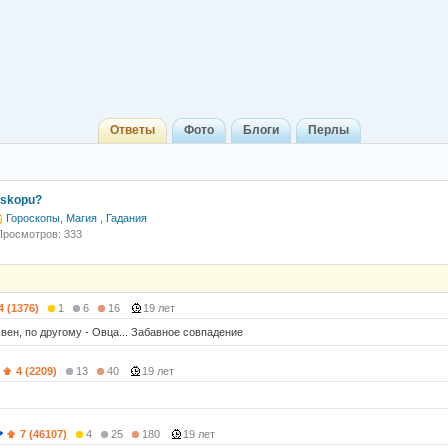
Ответы
Фото
Блоги
Перлы
roskopu?
Гороскопы, Магия , Гадания
Просмотров: 333
4 (1376)
1
6
16
19 лет
вен, по другому - Овца... Забавное совпадение
4 (2209)
13
40
19 лет
7 (46107)
4
25
180
19 лет