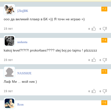
2
[Zloj]BK
ооо да виликий плаер в БК =)) Я точн не играю =)
19 лет
0
0
4
neekeeta
kakoj level?!?!?! proko4aes???? slej boj po tajmu ! plzzzzzz
19 лет
0
0
5
NASISHJE
Лаф Ми ... мой ник )
19 лет
0
0
6
Rcon