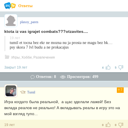
Ответы
plaxoy_paren
ktota iz vas igrajet combats???otzavites....
19 лет
tumil et tocna bez ekr ne mozna nu ja prosta ne magu bez bk....
psy skora 7 lvl budu a ne prokacajus
Игры, Хобби, Развлечения
Закрыт 19 лет
4
5
Ответов: 8
Просмотров: 499
7
Tumil
Игра когдато была реальной, а щас зделали лажей! Без
вклада реалов не реально! А вкладывать реалы в игру это на
мой взгляд тупо...
19 лет
0
0