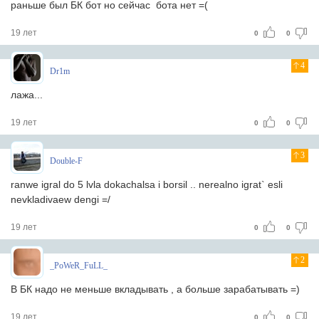
раньше был БК бот но сейчас бота нет =(
19 лет
0
0
4
Dr1m
лажа...
19 лет
0
0
3
Double-F
ranwe igral do 5 lvla dokachalsa i borsil .. nerealno igrat` esli
nevkladivaew dengi =/
19 лет
0
0
2
_PoWeR_FuLL_
В БК надо не меньше вкладывать , а больше зарабатывать =)
19 лет
0
0