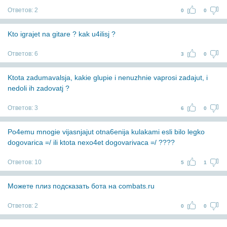
Ответов:
2
0
0
Kto igrajet na gitare ? kak u4ilisj ?
Ответов:
6
3
0
Ktota zadumavalsja, kakie glupie i nenuzhnie vaprosi zadajut, i
nedoli ih zadovatj ?
Ответов:
3
6
0
Po4emu mnogie vijasnjajut otna6enija kulakami esli bilo legko
dogovarica =/ ili ktota nexo4et dogovarivaca =/ ????
Ответов:
10
5
1
Можете плиз подсказать бота на combats.ru
Ответов:
2
0
0