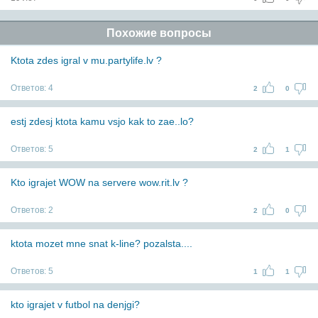
Похожие вопросы
Ktota zdes igral v mu.partylife.lv ?
Ответов:
4
2
0
estj zdesj ktota kamu vsjo kak to zae..lo?
Ответов:
5
2
1
Kto igrajet WOW na servere wow.rit.lv ?
Ответов:
2
2
0
ktota mozet mne snat k-line? pozalsta....
Ответов:
5
1
1
kto igrajet v futbol na denjgi?