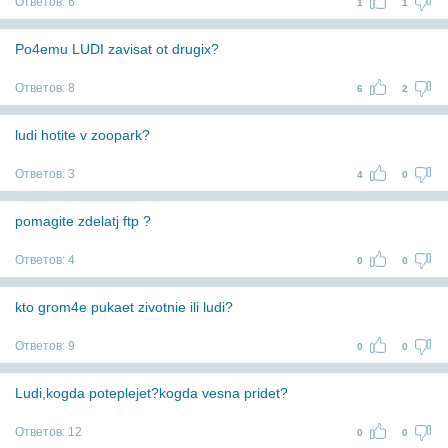
Ответов:
6
1
1
Po4emu LUDI zavisat ot drugix?
Ответов:
8
6
2
ludi hotite v zoopark?
Ответов:
3
4
0
pomagite zdelatj ftp ?
Ответов:
4
0
0
kto grom4e pukaet zivotnie ili ludi?
Ответов:
9
0
0
Ludi,kogda poteplejet?kogda vesna pridet?
Ответов:
12
0
0