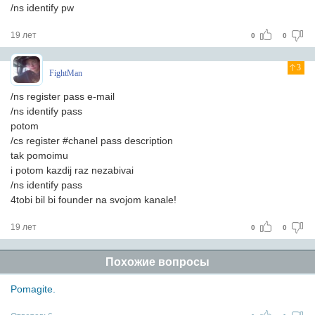
/ns identify pw
19 лет
0
0
3
FightMan
/ns register pass e-mail
/ns identify pass
potom
/cs register #chanel pass description
tak pomoimu
i potom kazdij raz nezabivai
/ns identify pass
4tobi bil bi founder na svojom kanale!
19 лет
0
0
Похожие вопросы
Pomagite.