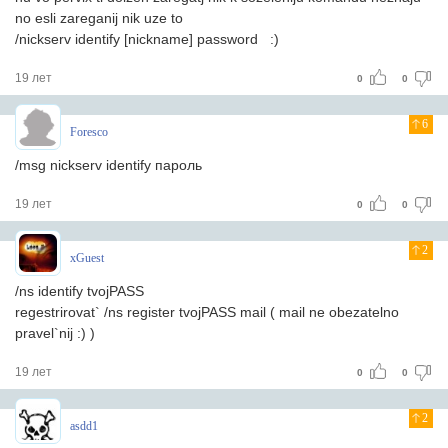
no esli zareganij nik uze to
/nickserv identify [nickname] password :)
19 лет
0
0
6
Foresco
/msg nickserv identify пароль
19 лет
0
0
2
xGuest
/ns identify tvojPASS
regestrirovat` /ns register tvojPASS mail ( mail ne obezatelno
pravel`nij :) )
19 лет
0
0
2
asdd1