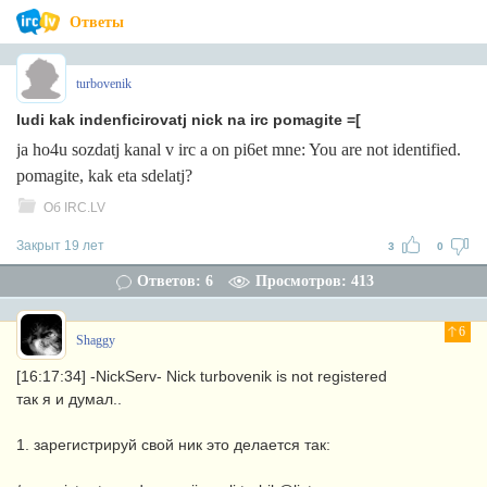
Ответы
turbovenik
ludi kak indenficirovatj nick na irc pomagite =[
ja ho4u sozdatj kanal v irc a on pi6et mne: You are not identified.
pomagite, kak eta sdelatj?
Об IRC.LV
Закрыт 19 лет
3
0
Ответов: 6
Просмотров: 413
6
Shaggy
[16:17:34] -NickServ- Nick turbovenik is not registered
так я и думал..
1. зарегистрируй свой ник это делается так: