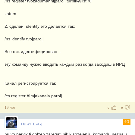
/ns register tvozadumannijparolj turbik@list.ru
zatem
2. сделай identify это делается так:
/ns identify tvojparolj
Все ник идентифицирован...
эту команду нужно вводить каждый раз когда заходиш в ИРЦ
Канал регистрируется так
/cs register #Imjakanala parolj
19 лет
0
0
3
DeLaY[DwG]
nu vo pervix ti dolzen zaregatj nik k sozeleniju komandu neznaju