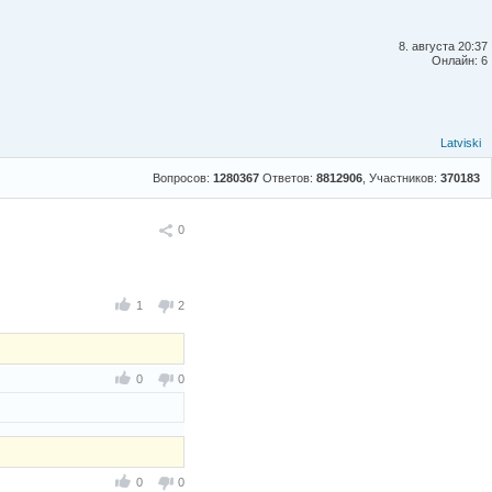
8. августа 20:37
Онлайн: 6
Latviski
Вопросов:
1280367
Ответов:
8812906
, Участников:
370183
Поделиться
0
1
2
0
0
0
0