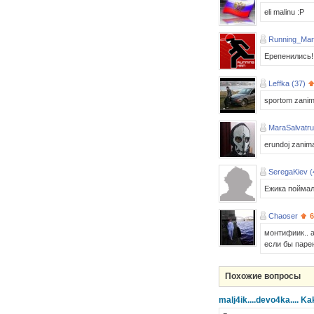
eli malinu :P
Running_Man
Ерепенились!
Leffka (37)
sportom zanimal
MaraSalvatru
erundoj zanima
SeregaKiev (
Ежика поймал
Chaoser
6
монтифиик.. 
если бы паре
Похожие вопросы
malj4ik....devo4ka.... K