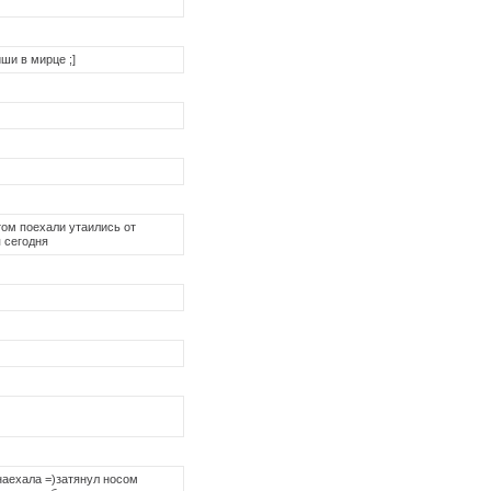
ши в мирце ;]
том поехали утаились от
я сегодня
 наехала =)затянул носом