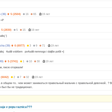
 (36)
5 (2504)
16
65
19 лет
 =Р
5 (2830)
5
15
19 лет
isj ')
cha (39)
6 (6977)
3
9
71
19 лет
lisj 4udili vob6em po4udili nemnogo i dalj6e po6li =]
49)
5 (3741)
1
10
30
19 лет
и, писю оторвали!
 (6042)
2
7
32
19 лет
а в общем-то.. чем может заниматься правельный мальчик с правельной девочкой.. ? 
н был бы не традиционал..
akaja v popu raznica???