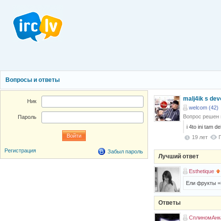
Вопросы и ответы
malj4ik s devo
Ник
welcom (42)
Вопрос решен
Пароль
i 4to ini tam del
19 лет
Регистрация
Забыл пароль
Лучший ответ
Esthetique
Ели фрукты 
Ответы
СплиномАнк