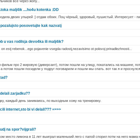
льчиков всё через жопу...
...toka malj4ik ....ho4u kotenka :DD
одила двоих упырей :] отдам обоих. Поц чёрный, здоровый, пушистый. Интересует - пи
 pozalujsto posovetujte kak nazvatj
ob u vas rodilsja devo4ka ili malj4ik?
 on estj rebenok...ego pojavenie vsegda radostj,nezavisimo ot polovoj prinadlezhnosti...
 фильм про 2 мировую (диверсант), потом пошли на улицу, покатались на машине, по
 а потом пошли посидели у подруг поговарили и пошли мы спать. вот так я и проснулс
azad?
 delali zarjadku??
ку, каждый день занимаюсь, по выходным хожу на тренировку.
cili internet,sto bi vi delali??? =>>>
budj na spor?vijgrali?
уком место лимона в 11 лет выиграл маленький лего с папой спорил потм на него мама