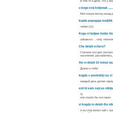
В том то и дело, что у ма
u kogo estj kotjonak ....
Моя кошка месяц назад р
kupila popugaja-malj4ik
тюбик )))))
Kogo vi boljwe hotite 4t
odinakovo ....vedj rebenok
Che delali vchera?
Сначала пол дня смотрел
населения, раслабились,
4to vi delali 10 minut n
Думал о тебе!
kogda v poslednij raz vi
каждый день делаю заряд
esli bi vam sejcas otklju
3)
или пошёл бы постирал
vi kogda to delali 4to ni
я на спор випел чай с л