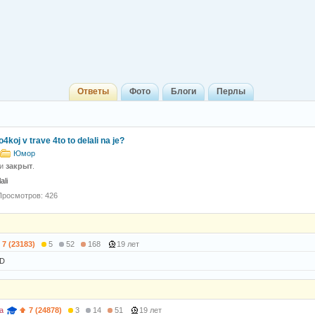
Ответы
Фото
Блоги
Перлы
4koj v trave 4to to delali na je?
Юмор
 и
закрыт
.
ali
Просмотров: 426
7 (23183)
5
52
168
19 лет
=D
а
7 (24878)
3
14
51
19 лет