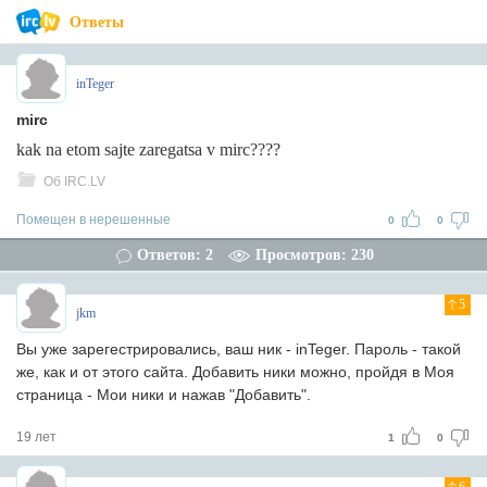
Ответы
inTeger
mirc
kak na etom sajte zaregatsa v mirc????
Об IRC.LV
Помещен в нерешенные
0
0
Ответов: 2
Просмотров: 230
5
jkm
Вы уже зарегестрировались, ваш ник - inTeger. Пароль - такой
же, как и от этого сайта. Добавить ники можно, пройдя в Моя
страница - Мои ники и нажав "Добавить".
19 лет
1
0