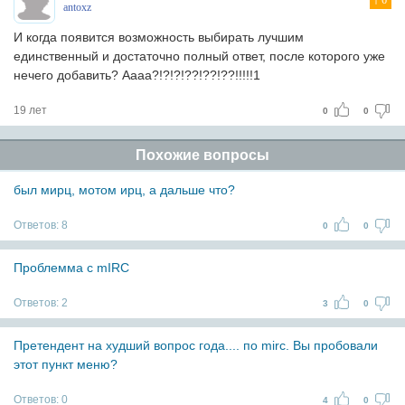
6
antoxz
И когда появится возможность выбирать лучшим
единственный и достаточно полный ответ, после которого уже
нечего добавить? Аааа?!?!?!??!??!??!!!!!1
19 лет
0
0
Похожие вопросы
был мирц, мотом ирц, а дальше что?
Ответов:
8
0
0
Проблемма с mIRC
Ответов:
2
3
0
Претендент на худший вопрос года.... по mirc. Вы пробовали
этот пункт меню?
Ответов:
0
4
0