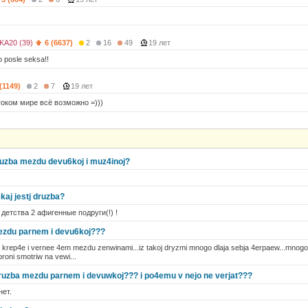
A20 (39)
6 (6637)
2
16
49
19 лет
ko posle seksa!!
(1149)
2
7
19 лет
оком мире всё возможно =)))
ruzba mezdu devu6koj i muz4inoj?
aj jestj druzba?
 детства 2 афигенные подруги(!) !
mezdu parnem i devu6koj???
 krep4e i vernee 4em mezdu zenwinami...iz takoj dryzmi mnogo dlaja sebja 4erpaew...mnog
toroni smotriw na vewi...
 druzba mezdu parnem i devuwkoj??? i po4emu v nejo ne verjat???
нет.