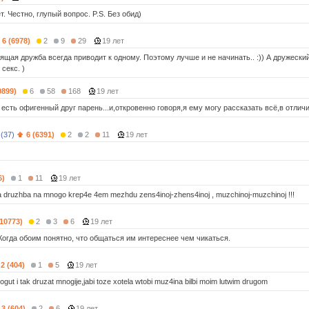
. Честно, глупый вопрос. P.S. Без обид)
6 (6978)
2
9
29
19 лет
тоящая дружба всегда приводит к одному. Поэтому лучше и не начинать.. :)) А дружески
 секс. )
9899)
6
58
168
19 лет
 есть офигенный друг парень...и,откровенно говоря,я ему могу рассказать всё,в отличи
 (37)
6 (6391)
2
2
11
19 лет
6)
1
11
19 лет
aja druzhba na mnogo krep4e 4em mezhdu zens4inoj-zhens4inoj , muzchinoj-muzchinoj !!!
(10773)
2
3
6
19 лет
 Когда обоим понятно, что общаться им интереснее чем чикаться.
2 (404)
1
5
19 лет
mogut i tak druzat mnogije,jabi toze xotela wtobi muz4ina bilbi moim lutwim drugom
3 (604)
2
6
19 лет