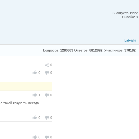
6. августа 19:22
Онлайн: 3
Latviski
Вопросов:
1280363
Ответов:
8812892
, Участников:
370182
Поделиться
0
0
0
1
0
с такой какую ты всегда
0
0
0
0