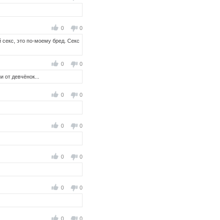
0
0
й секс, это по-моему бред. Секс
0
0
и от девчёнок...
0
0
0
0
0
0
0
0
0
0