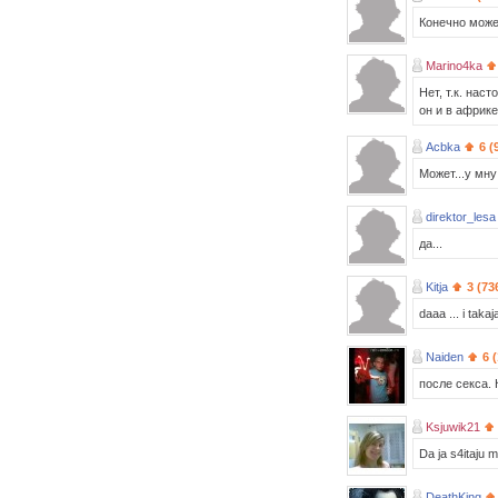
Конечно может
Marino4ka
Нет, т.к. нас
он и в африке
Acbka
6 (
Может...у мну
direktor_lesa
да...
Kitja
3 (73
daaa ... i tak
Naiden
6 
после секса.
Ksjuwik21
Da ja s4itaju 
DeathKing