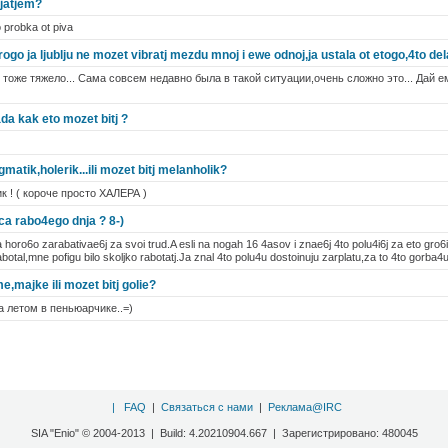
kljatjem?
o probka ot piva
ogo ja ljublju ne mozet vibratj mezdu mnoj i ewe odnoj,ja ustala ot etogo,4to del
 тоже тяжело... Сама совсем недавно была в такой ситуации,очень сложно это... Дай 
da kak eto mozet bitj ?
gmatik,holerik...ili mozet bitj melanholik?
 ! ( короче просто ХАЛЕРА )
ca rabo4ego dnja ? 8-)
oro6o zarabativae6j za svoi trud.A esli na nogah 16 4asov i znae6j 4to polu4i6j za eto gro6i,
rabotal,mne pofigu bilo skoljko rabotatj.Ja znal 4to polu4u dostoinuju zarplatu,za to 4to gorba4u
,majke ili mozet bitj golie?
а летом в пеньюарчике..=)
|
FAQ
|
Связаться с нами
|
Реклама@IRC
SIA "Enio" © 2004-2013 | Build: 4.20210904.667 | Зарегистрировано: 480045