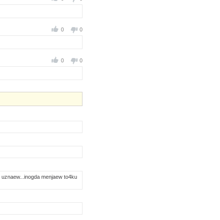
0
0
0
0
o uznaew...inogda menjaew to4ku