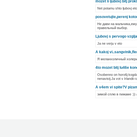
mozet li ljubovj bitj pro
Net potamu shto ljubovj et
posovetujte,perenj kotor
Не дави на мальчика,ему
правельный выбор.
Ljubovj s pervogo vzglja
Ja ne verju v eto
A kakoj vi..sangvinik,fle
Я меланхоличный холерик
4to mozet bitj lu46e kon
Osobenno on horo6j kogda h
nenavistj.Ja vot v Irlandii 
A v4em vi spite?V pizame
зимой сплю в пижаме :)) 