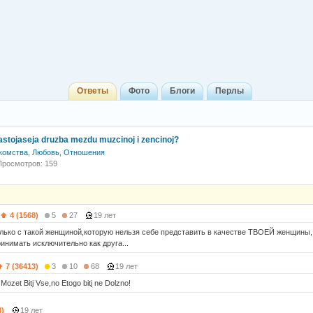
Ответы
Фото
Блоги
Перлы
 nastojaseja druzba mezdu muzcinoj i zencinoj?
комства, Любовь, Отношения
Просмотров: 159
4 (1568)
5
27
19 лет
только с такой женщиной,которую нельзя себе представить в качестве ТВОЕЙ женщины, 
инимать исключительно как друга...
7 (36413)
3
10
68
19 лет
 Mozet Bitj Vse,no Etogo bitj ne Dolzno!
8)
19 лет