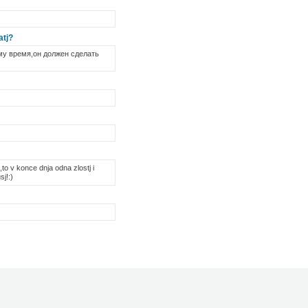
atj?
ему время,он должен сделать
to v konce dnja odna zlostj i
sj!:)