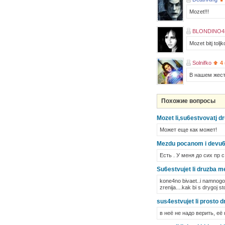
Mozet!!!
BLONDINO4K
Mozet bitj tolj
Solnifko
4 
В нашем жест
Похожие вопросы
Mozet li,su6estvovatj d
Может еще как может!
Mezdu pocanom i devu6k
Есть . У меня до сих пр с
Su6estvujet li druzba 
kone4no bivaet..i namnogo
zrenija....kak bi s drygoj s
sus4estvujet li prosto
в неё не надо верить, её 