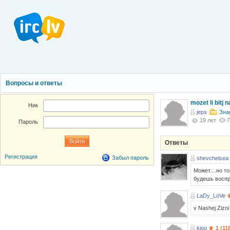
Вопросы и ответы
mozet li bitj
Ник
jeps
Зна
19 лет
Пароль
Ответы
Регистрация
Забыл пароль
shevchelsea
Может....но 
будешь воспр
LaDy_LoVe
v Nashej Zizni
kioo
1 (11