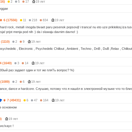
516)
2
5
17
19 лет
eggae
6 (17556)
11
218
834
19 лет
ard rock, metall i inogda bivaet paru pesenok popsovij! i tranca! nu eto uze prikleilosj iza t
sja! prjot menja pod nih :) da i sluwaju davnim davno! :)
 (1110)
2
9
19 лет
ychedelic , Electronic , Psychedelic Chillout , Ambient , Techno , DnB , DuB ,Relax , Chillout . a
4 (1640)
3
14
19 лет
00ый раз задают один и тот же пляТь вопрос? %)
 (1089)
2
6
19 лет
ance, dance и hardcore. Слушаю, потому что я нашёл в электронной музыке что то близ
7 (49431)
6
47
164
19 лет
 в основном
3)
19 лет
нс/хаус !