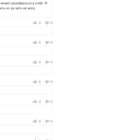
 может разобраться в себе. Я
ь из-за чего не могу.
0
0
0
0
0
0
0
0
0
0
0
0