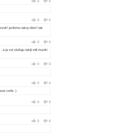
0
0
0
0
usovok! po4emu takoj vibor! tak
0
0
 ja vot slu6aju takiji stili muziki
0
0
0
0
кое себе :)
0
0
0
0