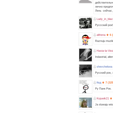
действительн
лично предпо
Лень сейчас д
Lady_in_blac
Руссский рок!
althena
6 
Raznuju muziku
Hasta-la-Vist
Indastrial, a
shevchelsea
Русский рок, 
Кед
7 (32
Ру Панк Рок.
Ksjuwik21
Ja sluwaju wto 