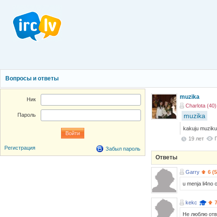
Вопросы и ответы
muzika
Ник
Charlota (40)
muzika
Пароль
kakuju muziku
19 лет
Регистрация
Забыл пароль
Ответы
Garry
6 (
u menja li4no 
kekc
Не люблю отве