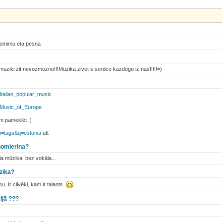
pomimu eta pesna
uziki zit nevozmozno!!!Muzika zivet s serdce kazdogo iz nas!!!!!=)
i/Italian_popular_music
ki/Music_of_Europe
em pameklēt ;)
m=tags&q=estonia
utt
nomierina?
la mūzika, bez vokāla...
uzika?
su. Ir cilvēki, kam ir talants
ijā ???