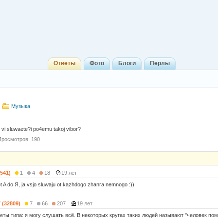
Ответы
Фото
Блоги
Перлы
Музыка
 vi sluwaete?i po4emu takoj vibor?
Просмотров: 190
5541)
1
4
18
19 лет
ot A do Я, ja vsjo sluwaju ot kazhdogo zhanra nemnogo :))
7 (32809)
7
66
207
19 лет
ты типа: я могу слушать всё. В некоторых кругах таких людей называют "человек помо