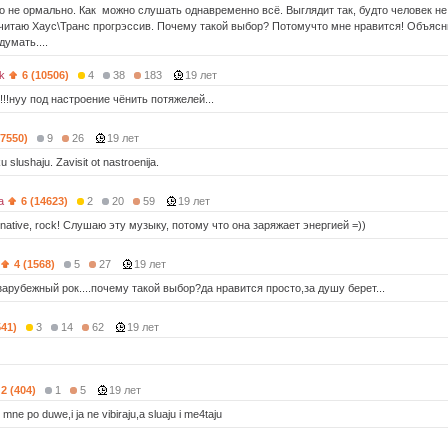
о не ормально. Как можно слушать однавременно всё. Выглядит так, будто человек не
читаю Хаус\Транс прогрэссив. Почему такой выбор? Потомучто мне нравится! Объяснит
умать....
k
6 (10506)
4
38
183
19 лет
!!!нуу под настроение чёнить потяжелей...
(7550)
9
26
19 лет
 slushaju. Zavisit ot nastroenija.
a
6 (14623)
2
20
59
19 лет
lternative, rock! Слушаю эту музыку, потому что она заряжает энергией =))
4 (1568)
5
27
19 лет
зарубежный рок....почему такой выбор?да нравится просто,за душу берет...
541)
3
14
62
19 лет
2 (404)
1
5
19 лет
mne po duwe,i ja ne vibiraju,a sluaju i me4taju