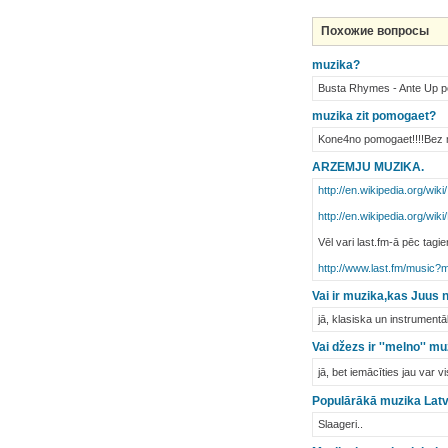
Похожие вопросы
muzika?
Busta Rhymes - Ante Up 
muzika zit pomogaet?
Kone4no pomogaet!!!!Bez m
ARZEMJU MUZIKA.
http://en.wikipedia.org/wik
http://en.wikipedia.org/wi
Vēl vari last.fm-ā pēc tagi
http://www.last.fm/music?
Vai ir muzika,kas Juus 
jā, klasiska un instrumentā
Vai džezs ir ''melno'' m
jā, bet iemācīties jau var vi
Populārākā muzika Latv
Slaageri..