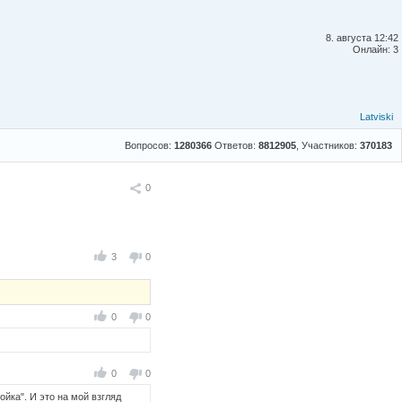
8. августа 12:42
Онлайн: 3
Latviski
Вопросов:
1280366
Ответов:
8812905
, Участников:
370183
Поделиться
0
3
0
0
0
0
0
йка". И это на мой взгляд