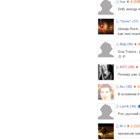
hua
6 (10
DnB, иногда r
^Sonix^ (37)
sluwaju Rock, h
kak men nravit
Belij (38)
4
Goa Trance , ps
:D :P
ASTI (36)
Почему уже 1
Avr (38)
4
В основном tr
Lavrik (36)
Рэп, русский
M-J
1 (12
прогресив тра