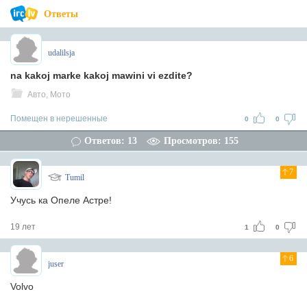
Ответы
udalilsja
na kakoj marke kakoj mawini vi ezdite?
Авто, Мото
Помещен в нерешенные
0
0
Ответов: 13
Просмотров: 155
7
Tumil
Учусь ка Опеле Астре!
19 лет
1
0
6
juser
Volvo