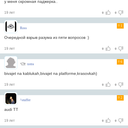
у меня скромная паджерка..
19 лет
0
0
1
Ross
Очередной взрыв разума из пяти вопросов :)
19 лет
0
0
6
xstra
bivajet na kablukah,bivajet na platforme,krasovkah)
19 лет
0
0
2
^stuffer
audi TT
19 лет
0
0