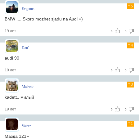
5
Evgenus
BMW .... Skoro mozhet sjadu na Audi =)
19 лет
0
0
4
Dan`
audi 90
19 лет
0
0
3
Malezik
kadett,, милый
19 лет
0
0
1
Vairen
Мазда 323F