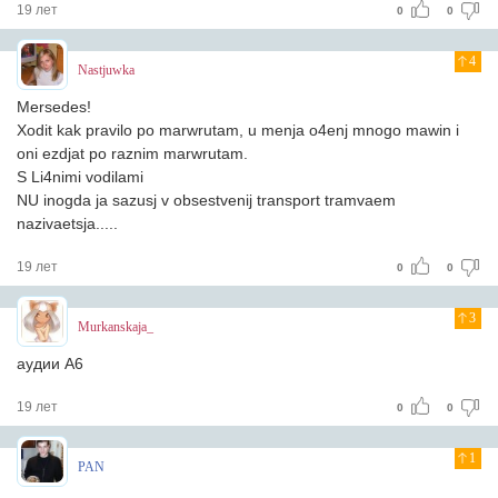
19 лет
0
0
4
Nastjuwka
Mersedes!
Xodit kak pravilo po marwrutam, u menja o4enj mnogo mawin i
oni ezdjat po raznim marwrutam.
S Li4nimi vodilami
NU inogda ja sazusj v obsestvenij transport tramvaem
nazivaetsja.....
19 лет
0
0
3
Murkanskaja_
аудии А6
19 лет
0
0
1
PAN