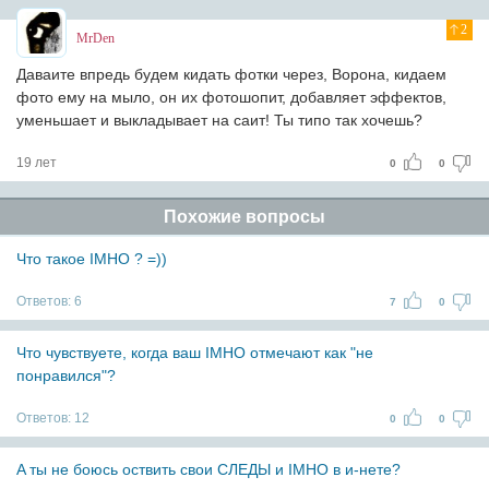
2
MrDen
Даваите впредь будем кидать фотки через, Ворона, кидаем
фото ему на мыло, он их фотошопит, добавляет эффектов,
уменьшает и выкладывает на саит! Ты типо так хочешь?
19 лет
0
0
Похожие вопросы
Что такое IMHO ? =))
Ответов:
6
7
0
Что чувствуете, когда ваш IMHO отмечают как "не
понравился"?
Ответов:
12
0
0
A ты не боюсь оствить свои СЛЕДЫ и IMHO в и-нете?