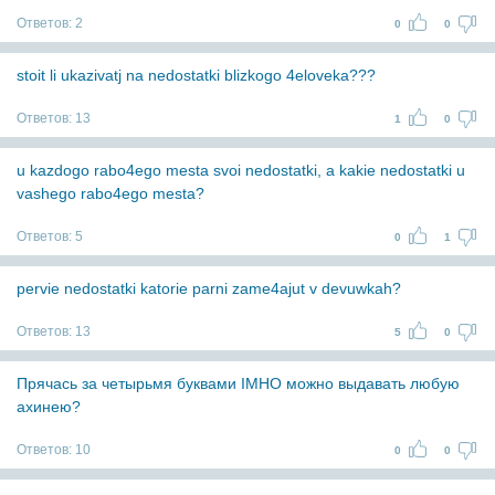
Ответов:
2
0
0
stoit li ukazivatj na nedostatki blizkogo 4eloveka???
Ответов:
13
1
0
u kazdogo rabo4ego mesta svoi nedostatki, a kakie nedostatki u
vashego rabo4ego mesta?
Ответов:
5
0
1
pervie nedostatki katorie parni zame4ajut v devuwkah?
Ответов:
13
5
0
Прячась за четырьмя буквами IMHO можно выдавать любую
ахинею?
Ответов:
10
0
0