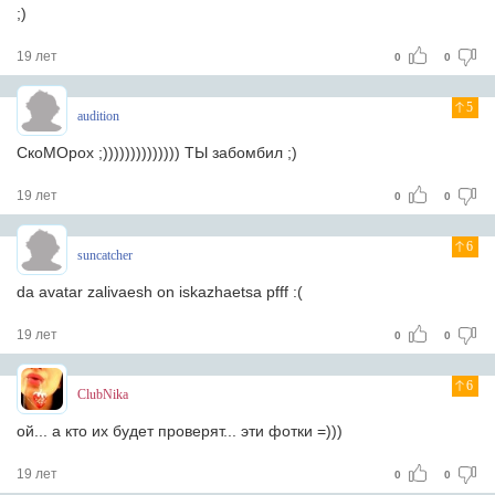
;)
19 лет
0
0
5
audition
СкоМОрох ;)))))))))))))) ТЫ забомбил ;)
19 лет
0
0
6
suncatcher
da avatar zalivaesh on iskazhaetsa pfff :(
19 лет
0
0
6
ClubNika
ой... а кто их будет проверят... эти фотки =)))
19 лет
0
0