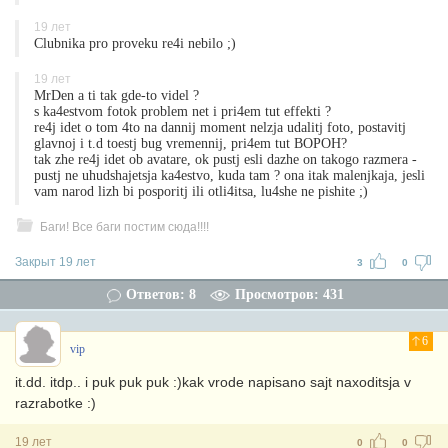
19 лет
Clubnika pro proveku re4i nebilo ;)
19 лет
MrDen a ti tak gde-to videl ?
s ka4estvom fotok problem net i pri4em tut effekti ?
re4j idet o tom 4to na dannij moment nelzja udalitj foto, postavitj
glavnoj i t.d toestj bug vremennij, pri4em tut BOPOH?
tak zhe re4j idet ob avatare, ok pustj esli dazhe on takogo razmera -
pustj ne uhudshajetsja ka4estvo, kuda tam ? ona itak malenjkaja, jesli
vam narod lizh bi posporitj ili otli4itsa, lu4she ne pishite ;)
Баги! Все баги постим сюда!!!!
Закрыт 19 лет
3
0
Ответов: 8
Просмотров: 431
6
vip
it.dd. itdp.. i puk puk puk :)kak vrode napisano sajt naxoditsja v
razrabotke :)
19 лет
0
0