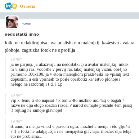
Ответы
maxus
nedostatki imho
fotki ne redaktirujutsa, avatar slishkom malenjkij, ka4estvo avatara
plohoje, zagruzka fotok ne s profilja
19 лет
ja ne parjusj, ja ukazivaju na nedostatki ;) a avatar malenjkij, nikak
ni v samij raz, voobshe v pervij raz takoj malenjkij vizhu, obi4jno
primerno 100x100, ja v etom malenjkom prakti4eski ne vpisatj text
dopustim, a esli vpishesh to posle obrabotki ka4estvo plohoje i
ni4ego ne razobratj i t.d. i t.p
19 лет
vip k 4emu ti eto napisal ? k tomu 4to nuzhno mol4atj o bagah ?
razve ne dlja etogo sozdan razdel ? narod dumajte prezhde 4em pisatj
;) rejting ne samoje glavnoje!
19 лет
stranno, u menja vihod v pravom uglu, mozhet u menja i eto glju4it
? :( a fotki ne udaljajutsja i ne menjajetsa glavnaja, mozhet dlja tebja
eto ne problema...