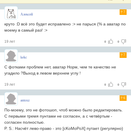
7
Алексей
круто :D всё это будет исправлено :> не парься (% а аватар по
моему в самый раз! :>
19 лет
0
0
7
kekc
С фотками проблем нет, аватар Норм, чем те качество не
угадило ?Выход в левом верхнем углу !
19 лет
0
0
6
antoxz
По-моему, это не фотошоп, чтоб можно было редактировать.
С первыми тремя пунтами не согласен, а с четвёртым -
согласен полностью.
P. S.: Насчёт лево-право - это [cKoMoPoX] путает (регулярно)