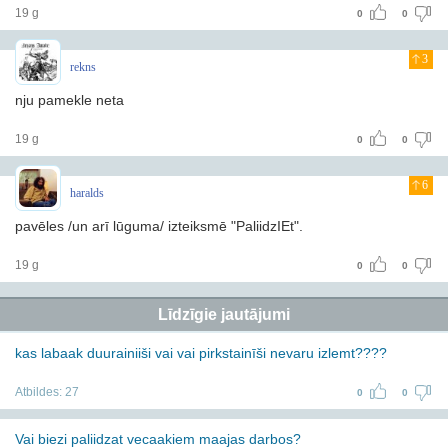
19 g
0
0
3
rekns
nju pamekle neta
19 g
0
0
6
haralds
pavēles /un arī lūguma/ izteiksmē "PaliidzIEt".
19 g
0
0
Līdzīgie jautājumi
kas labaak duurainiiši vai vai pirkstainīši nevaru izlemt????
Atbildes:
27
0
0
Vai biezi paliidzat vecaakiem maajas darbos?