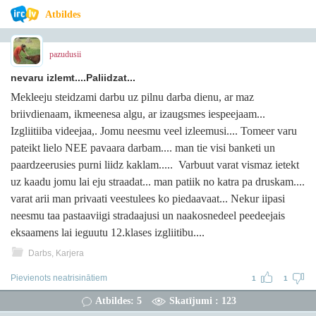
Atbildes
pazudusii
nevaru izlemt....Paliidzat...
Mekleeju steidzami darbu uz pilnu darba dienu, ar maz
briivdienaam, ikmeenesa algu, ar izaugsmes iespeejaam...
Izgliitiiba videejaa,. Jomu neesmu veel izleemusi.... Tomeer varu
pateikt lielo NEE pavaara darbam.... man tie visi banketi un
paardzeerusies purni liidz kaklam..... Varbuut varat vismaz ietekt
uz kaadu jomu lai eju straadat... man patiik no katra pa druskam....
varat arii man privaati veestulees ko piedaavaat... Nekur iipasi
neesmu taa pastaaviigi stradaajusi un naakosnedeel peedeejais
eksaamens lai ieguutu 12.klases izgliitibu....
Darbs, Karjera
Pievienots neatrisinātiem
1
1
Atbildes: 5
Skatījumi : 123