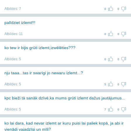
Atbildes:
7
0
0
palīdziet izlemt!!!
Atbildes:
11
0
0
ko tew ir bijis grūti izlemt,izwēlēties???
Atbildes:
5
0
0
nju taaa...tas ir swarigi jo newaru izlemt...?
Atbildes:
5
5
0
kpc bieži tā sanāk dzīvē,ka mums grūti izlemt dažus jautājumus...
Atbildes:
5
7
0
ko lai dara, kad nevar izlemt ar kuru puisi lai paliek kopā, ja abi ir
vienādi vajadzīgi un mīļi?