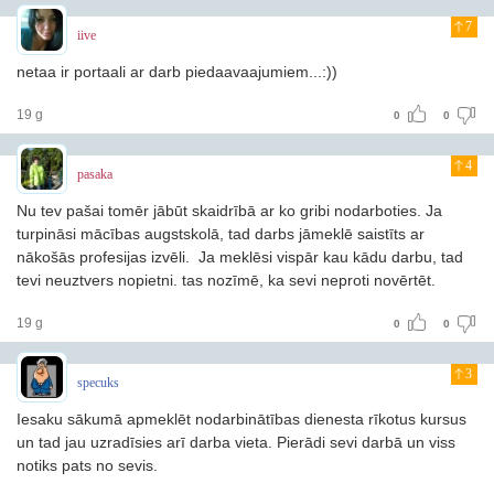
7
iive
netaa ir portaali ar darb piedaavaajumiem...:))
19 g
0
0
4
pasaka
Nu tev pašai tomēr jābūt skaidrībā ar ko gribi nodarboties. Ja
turpināsi mācības augstskolā, tad darbs jāmeklē saistīts ar
nākošās profesijas izvēli. Ja meklēsi vispār kau kādu darbu, tad
tevi neuztvers nopietni. tas nozīmē, ka sevi neproti novērtēt.
19 g
0
0
3
specuks
Iesaku sākumā apmeklēt nodarbinātības dienesta rīkotus kursus
un tad jau uzradīsies arī darba vieta. Pierādi sevi darbā un viss
notiks pats no sevis.