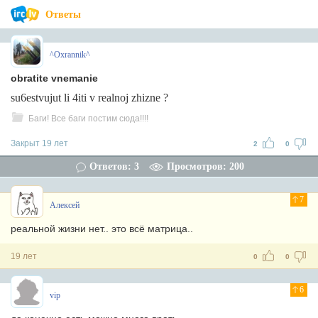
Ответы
^Oxrannik^
obratite vnemanie
su6estvujut li 4iti v realnoj zhizne ?
Баги! Все баги постим сюда!!!!
Закрыт 19 лет
2
0
Ответов: 3
Просмотров: 200
7
Алексей
реальной жизни нет.. это всё матрица..
19 лет
0
0
6
vip