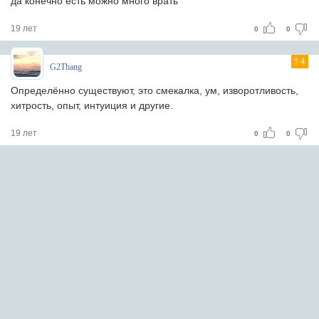
да конечно есть можно много врать
19 лет
0
0
4
G2Thang
Определённо существуют, это смекалка, ум, изворотливость,
хитрость, опыт, интуиция и другие.
19 лет
0
0