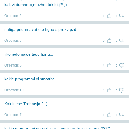
kak vi dumaete,mozhet tak bitj?! ;)
Ответов:
3
0
0
nafiga pridumavat eto fignu s proxy pzd
Ответов:
5
0
0
tiko iedomajos tadu fignu...
Ответов:
6
4
0
kakie programmi vi smotrite
Ответов:
10
4
0
Kak luche Trahatsja ? :)
Ответов:
7
0
0
kakie programmi pohozhie na movie maker vi znaete????