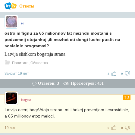
Ответы
re
ostroim fignu za 65 milionnov lat mezhdu mostami s
podzemnij stojankoj ,ili mozhet eti dengi luche pustit na
socialnie programmi?
Latvija slishkom bogataja strana.
Политика, Общество
Закрыт 19 лет
4
0
Ответов: 3
Просмотров: 431
3
fragma
Latvija ocenj bogAAtaja strana: mi i hokej provedjom i evrovidinie,
a 65 millionov etoz meloci.
19 лет
0
0