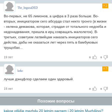
2
The_IngusaDED
Во-первых, не 65 лимонов, а цифра в 3 раза больше. Во-
вторых, инициатором сего абсурда стал некто тронго (в жизни
- хелена демакова, которая, страдая от тотального недоеба и
недонадевания, пришла в ирц совращать малолеток). В-
третьих, советуем латвийцам наказать инициаторов сего
действа, дабы не оказаться лет через пять в бамбуковых
трущобах...
19 лет
0
0
7
kekc
лучше дэнцфлор сделаем один здаровый.
19 лет
0
0
Похожие вопросы
kakoe otlji4ie mezhdu 20 letnim parnem i 20 letnim Muzh4inoj?