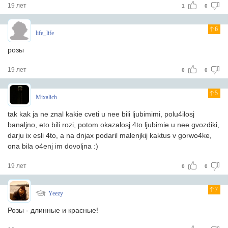
19 лет
1
0
6
life_life
розы
19 лет
0
0
5
Mixalich
tak kak ja ne znal kakie cveti u nee bili ljubimimi, polu4ilosj
banaljno, eto bili rozi, potom okazalosj 4to ljubimie u nee gvozdiki,
darju ix esli 4to, a na dnjax podaril malenjkij kaktus v gorwo4ke,
ona bila o4enj im dovoljna :)
19 лет
0
0
7
Yeezy
Розы - длинные и красные!