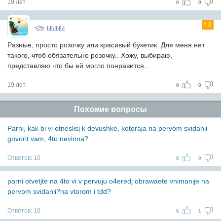
19 лет
0
0
8
blblblbl
Разные, просто розочку или красивый букетик. Для меня нет
такого, чтоб обязательно розочку.. Хожу, выбираю,
представляю что бы ей могло понравится..
19 лет
0
0
Похожие вопросы
Parni, kak bi vi otneslisj k devushke, kotoraja na pervom svidanii
govorit vam, 4to nevinna?
Ответов:
10
0
0
parni otvetjte na 4to vi v pervuju o4eredj obrawaete vnimanije na
pervom svidanii?na vtorom i tdd?
Ответов:
10
6
1