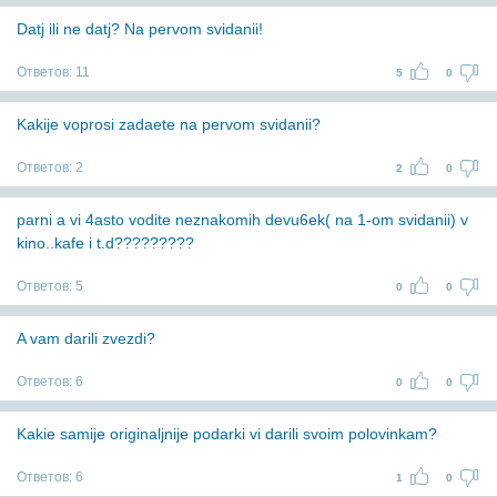
Datj ili ne datj? Na pervom svidanii!
Ответов:
11
5
0
Kakije voprosi zadaete na pervom svidanii?
Ответов:
2
2
0
parni a vi 4asto vodite neznakomih devu6ek( na 1-om svidanii) v
kino..kafe i t.d?????????
Ответов:
5
0
0
A vam darili zvezdi?
Ответов:
6
0
0
Kakie samije originaljnije podarki vi darili svoim polovinkam?
Ответов:
6
1
0