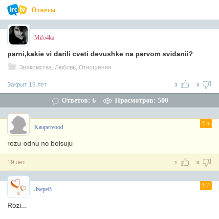
Ответы
Mifo4ka
parni,kakie vi darili cveti devushke na pervom svidanii?
Знакомства, Любовь, Отношения
Закрыт 19 лет
3
0
Ответов: 6
Просмотров: 500
5
Kaupervood
rozu-odnu no bolsuju
19 лет
1
0
7
ЗвереВ
Rozi...