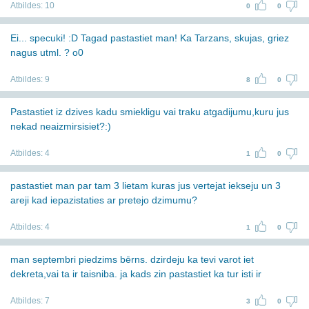
Atbildes:
10
0
0
Ei... specuki! :D Tagad pastastiet man! Ka Tarzans, skujas, griez
nagus utml. ? o0
Atbildes:
9
8
0
Pastastiet iz dzives kadu smiekligu vai traku atgadijumu,kuru jus
nekad neaizmirsisiet?:)
Atbildes:
4
1
0
pastastiet man par tam 3 lietam kuras jus vertejat iekseju un 3
areji kad iepazistaties ar pretejo dzimumu?
Atbildes:
4
1
0
man septembri piedzims bērns. dzirdeju ka tevi varot iet
dekreta,vai ta ir taisniba. ja kads zin pastastiet ka tur isti ir
Atbildes:
7
3
0