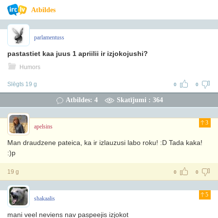
Atbildes
parlamentuss
pastastiet kaa juus 1 apriilii ir izjokojushi?
Humors
Slēgts 19 g
0
0
Atbildes: 4
Skatījumi : 364
3
apelsins
Man draudzene pateica, ka ir izlauzusi labo roku! :D Tada kaka!
:)p
19 g
0
0
5
shakaalis
mani veel neviens nav paspeejis izjokot