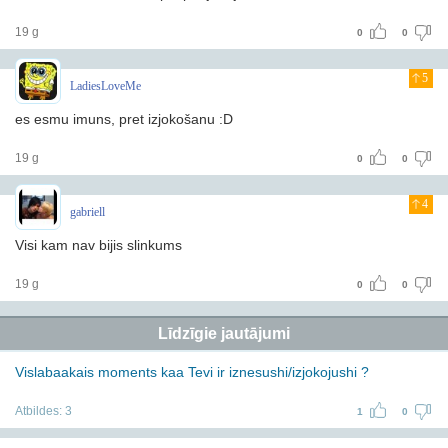
19 g
0
0
5
LadiesLoveMe
es esmu imuns, pret izjokošanu :D
19 g
0
0
4
gabriell
Visi kam nav bijis slinkums
19 g
0
0
Līdzīgie jautājumi
Vislabaakais moments kaa Tevi ir iznesushi/izjokojushi ?
Atbildes:
3
1
0