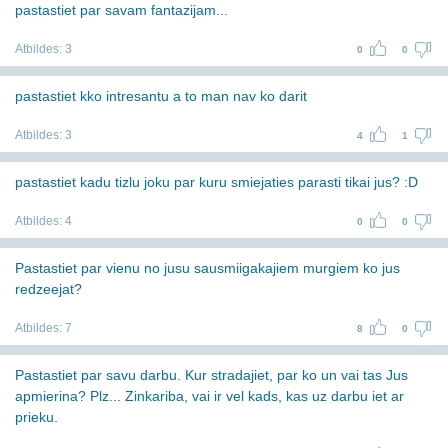
pastastiet par savam fantazijam...
Atbildes:
3
0
0
pastastiet kko intresantu a to man nav ko darit
Atbildes:
3
4
1
pastastiet kadu tizlu joku par kuru smiejaties parasti tikai jus? :D
Atbildes:
4
0
0
Pastastiet par vienu no jusu sausmiigakajiem murgiem ko jus
redzeejat?
Atbildes:
7
8
0
Pastastiet par savu darbu. Kur stradajiet, par ko un vai tas Jus
apmierina? Plz... Zinkariba, vai ir vel kads, kas uz darbu iet ar
prieku.