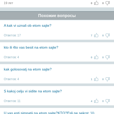
19 лет
0
0
Похожие вопросы
A kak vi uznali ob etom sajte?
Ответов:
17
7
0
kto ili 4to vas besit na etom sajte?
Ответов:
4
0
0
kak golosovatj na etom sajte?
Ответов:
4
1
0
S kakoj celju vi sidite na etom sajte?
Ответов:
11
4
0
U vas estj simpatii na etom sajte?KTO?Esli ne sekrst :)))