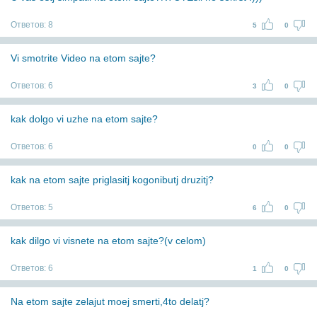
Ответов:
8
5
0
Vi smotrite Video na etom sajte?
Ответов:
6
3
0
kak dolgo vi uzhe na etom sajte?
Ответов:
6
0
0
kak na etom sajte priglasitj kogonibutj druzitj?
Ответов:
5
6
0
kak dilgo vi visnete na etom sajte?(v celom)
Ответов:
6
1
0
Na etom sajte zelajut moej smerti,4to delatj?