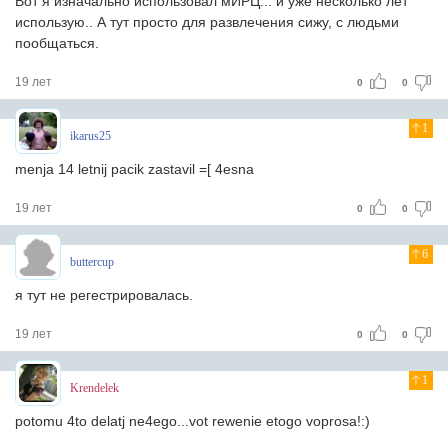
Вот я изначально использовал мИРЦ... и уже несколько лет
использую.. А тут просто для развлечения сижу, с людьми
пообщаться.
19 лет
0
0
1
ikarus25
menja 14 letnij pacik zastavil =[ 4esna
19 лет
0
0
6
buttercup
я тут не регестрировалась.
19 лет
0
0
1
Krendelek
potomu 4to delatj ne4ego...vot rewenie etogo voprosa!:)