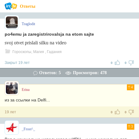
Ответы
Traglodit
po4emu ja zaregistrirovalsja na etom sajte
svoj otvet prislali silku na video
Гороскопы, Магия , Гадания
Закрыт 19 лет
0
0
Ответов: 5
Просмотров: 478
4
Erina
из за ссылки на Delfi...
19 лет
0
0
3
_Frost^_