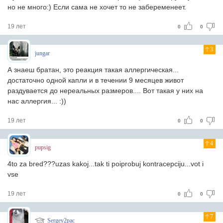
но не много:) Если сама не хочет то не забеременеет.
19 лет
0
0
3
jungar
А знаеш братан, это реакция такая аллергическая...
достаточно одной капли и в течении 9 месяцев живот
раздувается до нереальных размеров.... Вот такая у них на
нас аллергия... :))
19 лет
0
0
4
pupsig
4to za bred???uzas kakoj...tak ti poiprobuj kontracepciju...vot i
vse
19 лет
0
0
7
Sergey2pac