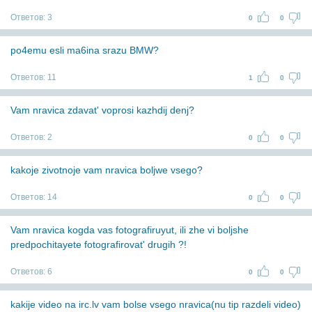
Ответов:
3
0
0
po4emu esli ma6ina srazu BMW?
Ответов:
11
1
0
Vam nravica zdavat' voprosi kazhdij denj?
Ответов:
2
0
0
kakoje zivotnoje vam nravica boljwe vsego?
Ответов:
14
0
0
Vam nravica kogda vas fotografiruyut, ili zhe vi boljshe
predpochitayete fotografirovat' drugih ?!
Ответов:
6
0
0
kakije video na irc.lv vam bolse vsego nravica(nu tip razdeli video)