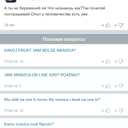
А ты не беремений её.Что незнаешь как?Так почитай
поспрашивай.Опыт у человечества есть уже.
19 лет
0
0
Похожие вопросы
KAKOJ FRUKT VAM BOLSE NRAVICA?
Ответов:
13
0
0
VAM NRAVICA ON LINE IGRI? PO4EMU?
Ответов:
5
3
0
Kto sidit na one.lv komu 4to nravica i besit na one.lv?
Ответов:
15
0
0
Kamu nravica mult Naruto?