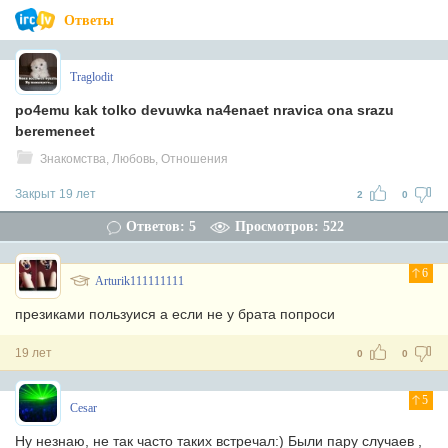
Ответы
Traglodit
po4emu kak tolko devuwka na4enaet nravica ona srazu
beremeneet
Знакомства, Любовь, Отношения
Закрыт 19 лет
2
0
Ответов: 5
Просмотров: 522
6
Arturik111111111
презиками пользуися а если не у брата попроси
19 лет
0
0
5
Cesar
Ну незнаю, не так часто таких встречал:) Были пару случаев ,