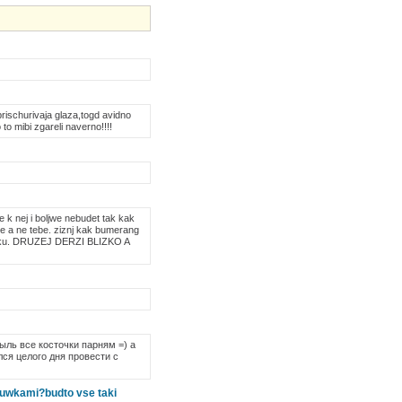
prischurivaja glaza,togd avidno
o mibi zgareli naverno!!!!
ie k nej i boljwe nebudet tak kak
uze a ne tebe. ziznj kak bumerang
a chiku. DRUZEJ DERZI BLIZKO A
ыль все косточки парням =) а
лся целого дня провести с
vuwkami?budto vse taki