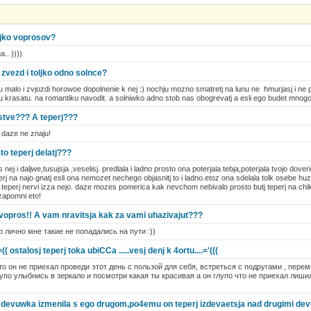
ljko voprosov?
.. ))))
zvezd i toljko odno solnce?
u malo i zvjozdi horowoe dopolnenie k nej :) nochju mozno smatretj na lunu ne hmurjasj i ne 
u krasatu. na romantiku navodit. a solniwko adno stob nas obogrevatj a esli ego budet mnogo t
tstve??? A teperj???
j daze ne znaju!
to teperj delatj???
nej i daljwe,tusujsja ,veselisj. predlala i ladno prosto ona poterjala tebja,poterjala tvojo dover
erj na najo gnatj esli ona nemozet nechego objasnitj to i ladno.etoz ona sdelala tolk osebe h
epi teperj nervi izza nejo. daze mozes pomerica kak nevchom nebivalo prosto butj teperj n
apomni eto!
vopros!! A vam nravitsja kak za vami uhazivajut???
 лично мне такие не попадались на пути :))
=(( ostalosj teperj toka ubiCCa .....vesj denj k 4ortu....='(((
о он не приехал проведи этот день с пользой для себя, встреться с подругами , перем
лупо улыбнись в зеркало и посмотри какая ты красивая а он глупо что не приехал лиши
ja devuwka izmenila s ego drugom,po4emu on teperj izdevaetsja nad drugimi de