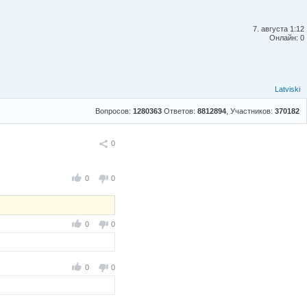
7. августа 1:12
Онлайн: 0
Latviski
Вопросов:
1280363
Ответов:
8812894
, Участников:
370182
Поделиться
0
0
0
0
0
0
0