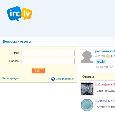
Вопросы и ответы
pochemu stolj
Ник
zuzik
Об
irc.lv
Пароль
19 лет
Ответы
Регистрация
Забыл пароль
Obezjanka (
ради прикола.
Allower (37)
А тебе это м