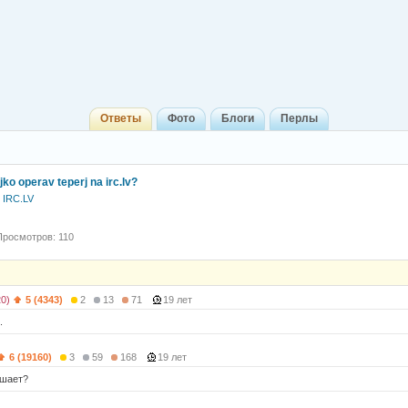
Ответы
Фото
Блоги
Перлы
ko operav teperj na irc.lv?
 IRC.LV
Просмотров: 110
20)
5 (4343)
2
13
71
19 лет
.
6 (19160)
3
59
168
19 лет
ешает?