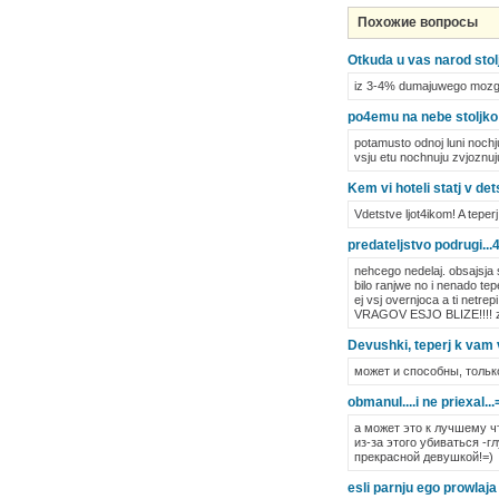
Похожие вопросы
Otkuda u vas narod sto
iz 3-4% dumajuwego mozga
po4emu na nebe stoljko 
potamusto odnoj luni nochj
vsju etu nochnuju zvjoznuj
Kem vi hoteli statj v de
Vdetstve ljot4ikom! A teper
predateljstvo podrugi...4
nehcego nedelaj. obsajsja s 
bilo ranjwe no i nenado tep
ej vsj overnjoca a ti netr
VRAGOV ESJO BLIZE!!!! z
Devushki, teperj k vam 
может и способны, только
obmanul....i ne priexal...
а может это к лучшему чт
из-за этого убиваться -г
прекрасной девушкой!=)
esli parnju ego prowla