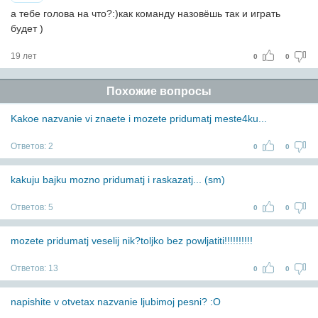
а тебе голова на что?:)как команду назовёшь так и играть
будет )
19 лет
0
0
Похожие вопросы
Kakoe nazvanie vi znaete i mozete pridumatj meste4ku...
Ответов:
2
0
0
kakuju bajku mozno pridumatj i raskazatj... (sm)
Ответов:
5
0
0
mozete pridumatj veselij nik?toljko bez powljatiti!!!!!!!!!!
Ответов:
13
0
0
napishite v otvetax nazvanie ljubimoj pesni? :O