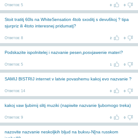
Ответов:
5
0
0
Stoit tratitj 60ls na WhiteSensation 4tob sxoditj s devu6koj ? tipa
sjurpriz ili 4toto interesnej pridumatj?
Ответов:
8
2
0
Podskazite ispolnitelej i nazvanie pesen,posvjawenie materi?
Ответов:
5
1
0
SAMIJ BISTRIJ internet v latvie povashemu kakoj evo nazvanie ?
Ответов:
14
0
0
kakoj vaw ljubimij slitj muziki (napiwite nazvanie ljubomogo treka)
Ответов:
9
0
0
nazovite nazvanie neskoljkih bljud na bukvu-N[na russkom