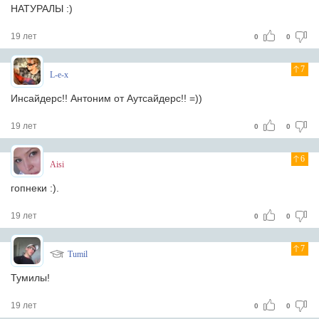
НАТУРАЛЫ :)
19 лет
0
0
7
L-e-x
Инсайдерс!! Антоним от Аутсайдерс!! =))
19 лет
0
0
6
Aisi
гопнеки :).
19 лет
0
0
7
Tumil
Тумилы!
19 лет
0
0