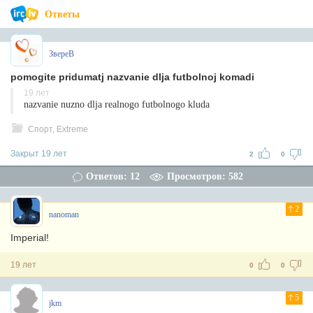
Ответы
ЗвереВ
pomogite pridumatj nazvanie dlja futbolnoj komadi
19 лет
nazvanie nuzno dlja realnogo futbolnogo kluda
Спорт, Extreme
Закрыт 19 лет
2
0
Ответов: 12
Просмотров: 582
2
nanoman
Imperial!
19 лет
0
0
5
jkm