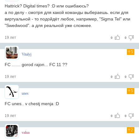
Hattrick? Digital times? :D или ошибаюсь?
а по делу - смотря для какой команды выбераешь. если для
виртуальной - то подойдёт любое, например, "Sigma Tel" или
"Swedwood". а для реальной уже сложнее.
19 лет
0
0
5
Vitalyj
FC ....... gorod rajon... FC 11 ??
19 лет
0
0
5
unes
FC unes.. v chestj menja :D
19 лет
0
0
2
valua