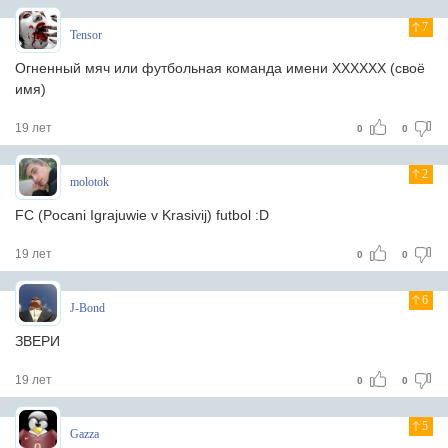
7
Tensor
Огненный мяч или футбольная команда имени XXXXXX (своё
имя)
19 лет
0
0
2
molotok
FC (Pocani Igrajuwie v Krasivij) futbol :D
19 лет
0
0
6
J-Bond
ЗВЕРИ
19 лет
0
0
5
Gazza