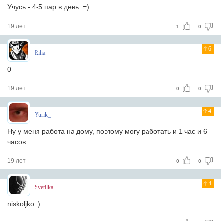
Учусь - 4-5 пар в день. =)
19 лет
1
0
6
Riha
0
19 лет
0
0
4
Yurik_
Ну у меня работа на дому, поэтому могу работать и 1 час и 6
часов.
19 лет
0
0
4
Svetilka
niskoljko :)