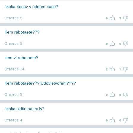
skoka 4esov v odnom 4ase?
Ответов:
5
0
3
Kem rabotaete???
Ответов:
5
0
0
kem vi rabotaete?
Ответов:
14
2
1
Kem rabotaete??? Udovletvoreni????
Ответов:
5
0
0
skoka sidite na irc.lv?
Ответов:
4
0
0