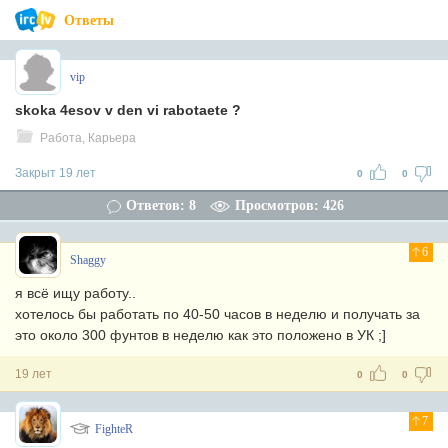
Ответы
vip
skoka 4esov v den vi rabotaete ?
Работа, Карьера
Закрыт 19 лет
0
0
Ответов: 8
Просмотров: 426
6
Shaggy
я всё ищу работу..
хотелось бы работать по 40-50 часов в неделю и получать за
это около 300 фунтов в неделю как это положено в УК ;]
19 лет
0
0
7
FighteR