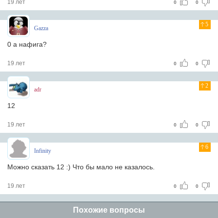
19 лет
0
0
5
Gazza
0 а нафига?
19 лет
0
0
2
adr
12
19 лет
0
0
6
Infinity
Можно сказать 12 :) Что бы мало не казалось.
19 лет
0
0
Похожие вопросы