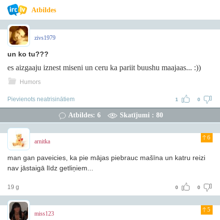
Atbildes
zivs1979
un ko tu???
es aizgaaju iznest miseni un ceru ka pariit buushu maajaas... :))
Humors
Pievienots neatrisinātiem
1
0
Atbildes: 6
Skatījumi : 80
6
arnitka
man gan paveicies, ka pie mājas piebrauc mašīna un katru reizi
nav jāstaigā līdz getliņiem...
19 g
0
0
5
miss123