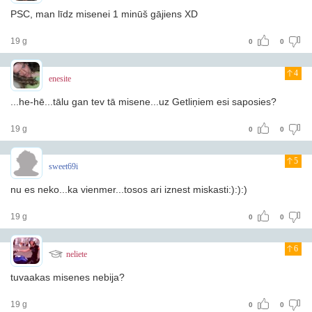
PSC, man līdz misenei 1 minūš gājiens XD
19 g
0
0
4
enesite
...he-hē...tālu gan tev tā misene...uz Getliņiem esi saposies?
19 g
0
0
5
sweet69i
nu es neko...ka vienmer...tosos ari iznest miskasti:):):)
19 g
0
0
6
neliete
tuvaakas misenes nebija?
19 g
0
0