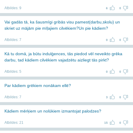
Atbildes:
9
6
0
Vai gadās tā, ka šausmīgi gribās visu pamest(darbu,skolu) un
skriet uz mājām pie mīļajiem cilvēkiem?Un pie kādiem?
Atbildes:
7
0
0
Kā tu domā, ja būtu indulģences, tās piedod vēl neveikto grēka
darbu, tad kādiem cilvēkiem vajadzētu aizliegt tās pirkt?
Atbildes:
5
0
0
Par kādiem grēkiem nonākam ellē?
Atbildes:
7
3
0
Kādiem mērķiem un nolūkiem izmantojat palodzes?
Atbildes:
21
15
0