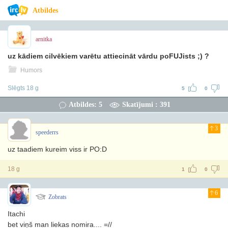
Atbildes
arnitka
uz kādiem cilvēkiem varētu attiecināt vārdu poFUJists ;) ?
Humors
Slēgts 18 g
5
0
Atbildes: 5
Skatījumi : 391
3
speederrs
uz taadiem kureim viss ir PO:D
18 g
1
0
6
Zobrats
Itachi
bet viņš man liekas nomira.... =//