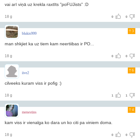
vai arī viņā uz krekla raxtīts "poFUJists" :D
18 g
0
0
3
blukis999
man shkjiet ka uz tiem kam neertiibas ir PO...
18 g
0
0
6
iive2
cilveeks kuram viss ir pofig :)
18 g
1
1
4
menestins
kam viss ir vienalga ko dara un ko citi pa viniem doma.
18 g
0
0