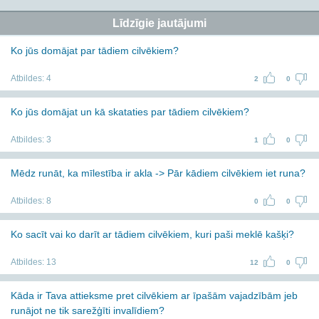
Līdzīgie jautājumi
Ko jūs domājat par tādiem cilvēkiem?
Atbildes:
4
2
0
Ko jūs domājat un kā skataties par tādiem cilvēkiem?
Atbildes:
3
1
0
Mēdz runāt, ka mīlestība ir akla -> Pār kādiem cilvēkiem iet runa?
Atbildes:
8
0
0
Ko sacīt vai ko darīt ar tādiem cilvēkiem, kuri paši meklē kašķi?
Atbildes:
13
12
0
Kāda ir Tava attieksme pret cilvēkiem ar īpašām vajadzībām jeb
runājot ne tik sarežģīti invalīdiem?