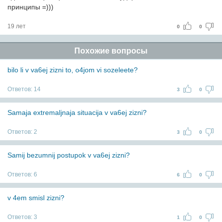
принципы =)))
19 лет
0
0
Похожие вопросы
bilo li v va6ej zizni to, o4jom vi sozeleete?
Ответов:
14
3
0
Samaja extremaljnaja situacija v va6ej zizni?
Ответов:
2
3
0
Samij bezumnij postupok v va6ej zizni?
Ответов:
6
6
0
v 4em smisl zizni?
Ответов:
3
1
0