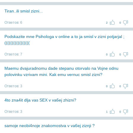
Tiran..ili smisl zizni...
Ответов:
6
2
0
Podskazite mne Psihologa v online a to ja smisl v zizni potjarjal ;
(((((((((((((((((
Ответов:
7
0
0
Maemu dvajuradnomu dade stepanu otorvalo na Vojne odnu
polovinku vzrivam mini. Kak emu vernuc smisl zizni?
Ответов:
3
0
0
4to zna4it dlja vas SEX v va6ej zhizni?
Ответов:
3
1
0
samoje neobi4noje znakomostva v va6ej ziznji ?