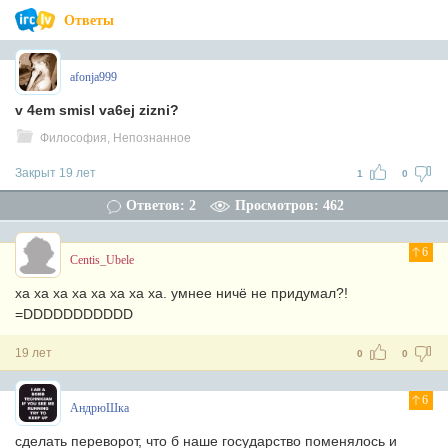
Ответы
afonja999
v 4em smisl va6ej zizni?
Философия, Непознанное
Закрыт 19 лет
1
0
Ответов: 2
Просмотров: 462
6
Centis_Ubele
ха ха ха ха ха ха ха ха. умнее ничё не придумал?!
=DDDDDDDDDDD
19 лет
0
0
6
АндрюШка
сделать переворот, что б наше государство поменялось и