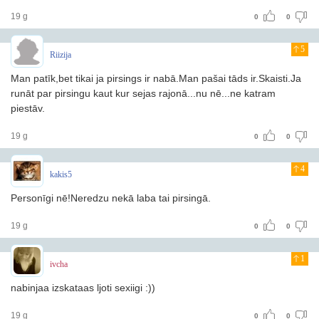
19 g
0
0
5
Riizija
Man patīk,bet tikai ja pirsings ir nabā.Man pašai tāds ir.Skaisti.Ja
runāt par pirsingu kaut kur sejas rajonā...nu nē...ne katram
piestāv.
19 g
0
0
4
kakis5
Personīgi nē!Neredzu nekā laba tai pirsingā.
19 g
0
0
1
ivcha
nabinjaa izskataas ljoti sexiigi :))
19 g
0
0