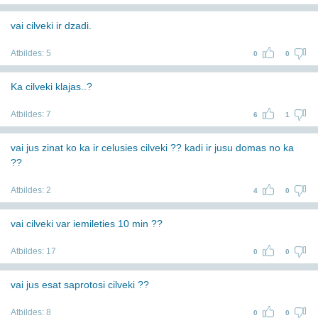
vai cilveki ir dzadi.
Atbildes:
5
0
0
Ka cilveki klajas..?
Atbildes:
7
6
1
vai jus zinat ko ka ir celusies cilveki ?? kadi ir jusu domas no ka
??
Atbildes:
2
4
0
vai cilveki var iemileties 10 min ??
Atbildes:
17
0
0
vai jus esat saprotosi cilveki ??
Atbildes:
8
0
0