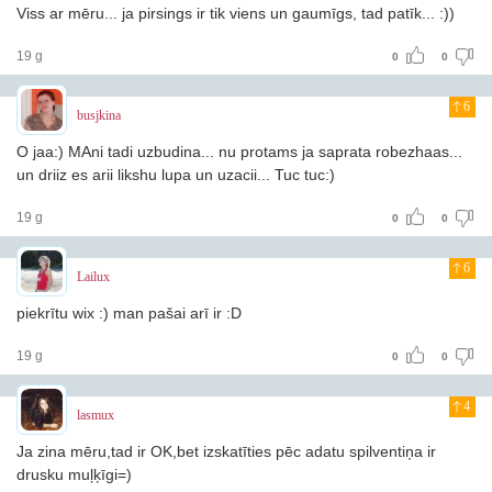
Viss ar mēru... ja pirsings ir tik viens un gaumīgs, tad patīk... :))
19 g
0
0
6
busjkina
O jaa:) MAni tadi uzbudina... nu protams ja saprata robezhaas...
un driiz es arii likshu lupa un uzacii... Tuc tuc:)
19 g
0
0
6
Lailux
piekrītu wix :) man pašai arī ir :D
19 g
0
0
4
lasmux
Ja zina mēru,tad ir OK,bet izskatīties pēc adatu spilventiņa ir
drusku muļķīgi=)