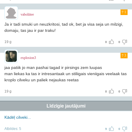
1
vaboliitee
Ja ir tadi smuki un neuzkritosi, tad ok, bet ja visa seja un milzigi,
domaju, tas jau ir par traku!
19 g
0
0
3
explosion3
jaa patiik jo man pashai tagad ir pirsings zem luupas
man liekas ka tas ir intresantaak un stiliigais vieniigais veelaak tas
kroplo cilveku un paliek nejaukas reetas
19 g
0
0
Līdzīgie jautājumi
Kādēļ cilveki...
Atbildes:
5
9
0