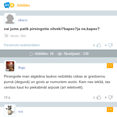
Atbildes
tabacco
vai jums patik pirsingotie cilveki?kapec?ja ne,kapec?
Mode, Stils
Pievienots neatrisinātiem
0
0
Atbildes: 10
Skatījumi : 120
5
Regis
Pirsingotie man atgādina laukos redzētās cūkas ar gredzernu
purnā (degunā) un govis ar numuriem ausīs. Kam nav iekšā, tas
cenšas kaut ko piekabināt arpusē (arī ietetovēt).
19 g
1
0
6
wix