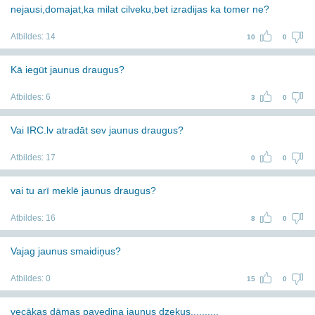
nejausi,domajat,ka milat cilveku,bet izradijas ka tomer ne?
Atbildes:
14
10
0
Kā iegūt jaunus draugus?
Atbildes:
6
3
0
Vai IRC.lv atradāt sev jaunus draugus?
Atbildes:
17
0
0
vai tu arī meklē jaunus draugus?
Atbildes:
16
8
0
Vajag jaunus smaidiņus?
Atbildes:
0
15
0
vecākas dāmas pavedina jaunus dzekus..........