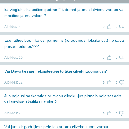
ka vieglak izklausities gudram? izdomat jaunus latviesu vardus vai
macities jaunu valodu?
Atbildes:
4
0
0
Esot attiecībās - ko esi pārņēmis (ieradumus, leksiku uc.) no sava
puiša/meitenes???
Atbildes:
10
6
0
Vai Dievs tiesaam eksistee,vai to tikai cilveki izdomajusi?
Atbildes:
12
5
0
Jus nejausi saskataties ar svesu cilveku-jus pirmais nolaizat acis
vai turpinat skatities uz vinu?
Atbildes:
7
3
0
Vai jums ir gaduijies speleties ar otra cilveka jutam,varbut