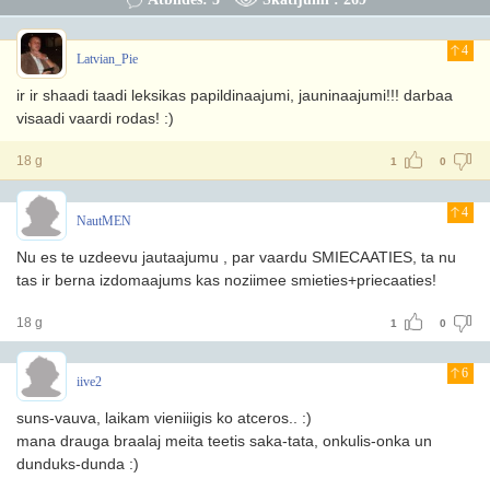
4
Latvian_Pie
ir ir shaadi taadi leksikas papildinaajumi, jauninaajumi!!! darbaa
visaadi vaardi rodas! :)
18 g
1
0
4
NautMEN
Nu es te uzdeevu jautaajumu , par vaardu SMIECAATIES, ta nu
tas ir berna izdomaajums kas noziimee smieties+priecaaties!
18 g
1
0
6
iive2
suns-vauva, laikam vieniiigis ko atceros.. :)
mana drauga braalaj meita teetis saka-tata, onkulis-onka un
dunduks-dunda :)