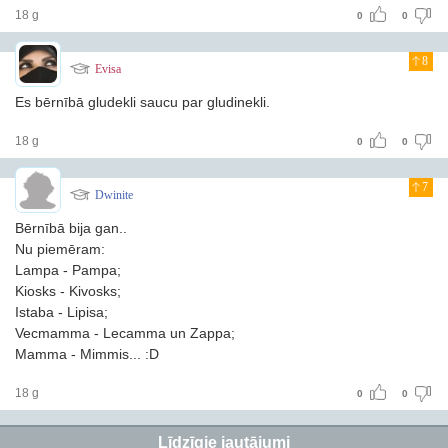
18 g
0
0
8
Evisa
Es bērnībā gludekli saucu par gludinekli.
18 g
0
0
7
Dwinite
Bērnībā bija gan..
Nu piemēram:
Lampa - Pampa;
Kiosks - Kivosks;
Istaba - Lipisa;
Vecmamma - Lecamma un Zappa;
Mamma - Mimmis... :D
18 g
0
0
Līdzīgie jautājumi