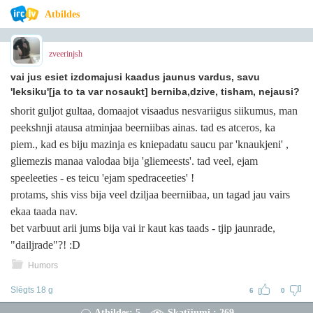
Atbildes
zveerinjsh
vai jus esiet izdomajusi kaadus jaunus vardus, savu
'leksiku'[ja to ta var nosaukt] berniba,dzive, tisham, nejausi?
shorit guljot gultaa, domaajot visaadus nesvariigus siikumus, man
peekshnji atausa atminjaa beerniibas ainas. tad es atceros, ka
piem., kad es biju mazinja es kniepadatu saucu par 'knaukjeni' ,
gliemezis manaa valodaa bija 'gliemeests'. tad veel, ejam
speeleeties - es teicu 'ejam spedraceeties' !
protams, shis viss bija veel dziljaa beerniibaa, un tagad jau vairs
ekaa taada nav.
bet varbuut arii jums bija vai ir kaut kas taads - tjip jaunrade,
"dailjrade"?! :D
Humors
Slēgts 18 g
6
0
Atbildes: 5
Skatījumi : 269