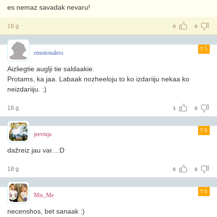
es nemaz savadak nevaru!
18 g
0
0
5
emotionaless
Aizliegtie auglji tie saldaakie.
Protams, ka jaa. Labaak nozheeloju to ko izdariiju nekaa ko
neizdariiju. :)
18 g
1
0
6
jeevinja
dažreiz jau var...:D
18 g
0
0
6
Mis_Me
necenshos, bet sanaak :)