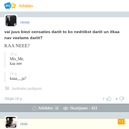
Atbildes
ciisinjs
vai juus biezi censaties dariit to ko nedriikst dariit un itkaa
nav veelams dariit?
KAA NEEE?
18 g
Mis_Me,
kaa nee
18 g
kaaa,,,,ja?
Juridiskie jautājumi
Slēgts 18 g
7
0
Atbildes: 11
Skatījumi : 421
5
ciruls