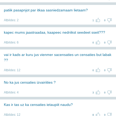
patiik pasapnjot par itkaa sasniedzamaam lietaam?
Atbildes:
2
1
0
kapec mums jaastraadaa, kaapeec nedriikst seedeet sseit???
Atbildes:
6
0
0
vai ir kads ar kuru jus vienmer sacensaties un censaties but labak
??
Atbildes:
12
0
0
No ka jus censaties izvairiities ?
Atbildes:
4
3
0
Kas ir tas uz ka censaties ietaupiit naudu?
Atbildes:
12
8
0