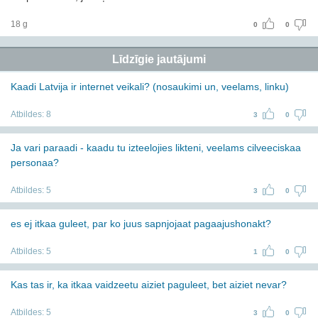
18 g
0
0
Līdzīgie jautājumi
Kaadi Latvija ir internet veikali? (nosaukimi un, veelams, linku)
Atbildes:
8
3
0
Ja vari paraadi - kaadu tu izteelojies likteni, veelams cilveeciskaa
personaa?
Atbildes:
5
3
0
es ej itkaa guleet, par ko juus sapnjojaat pagaajushonakt?
Atbildes:
5
1
0
Kas tas ir, ka itkaa vaidzeetu aiziet paguleet, bet aiziet nevar?
Atbildes:
5
3
0