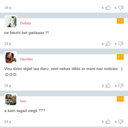
18 g
0
0
2
Dudinja
ne biezhi bet gadaaas !!!
18 g
0
0
7
Sheyliina
Visu dziivi skjiet taa daru, veel nekas slikts ar mani nav noticies. :)
:D:D:D
18 g
0
0
6
buse
a kam tagad viegli ???
18 g
0
0