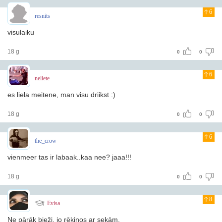
6
resnits
visulaiku
18 g
0
0
6
neliete
es liela meitene, man visu driikst :)
18 g
0
0
6
the_crow
vienmeer tas ir labaak..kaa nee? jaaa!!!
18 g
0
0
8
Evisa
Ne pārāk bieži, jo rēķinos ar sekām.