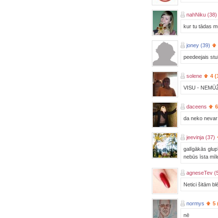
nahNiku (38)
kur tu tādas mu
joney (39)
peedeejais stul
solene
4 (
VISU - NEMŪ
daceens
6
da neko nevar n
jeevinja (37)
galīgākās glupī
nebūs īsta mīle
agneseTev (
Netici šitām b
normys
5 
nē