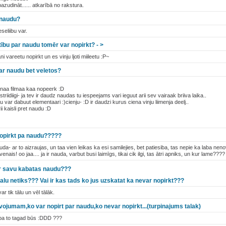
zudināt...... atkarībā no rakstura.
r naudu?
seliibu var.
stību par naudu tomēr var nopirkt? - >
ni vareetu nopirkt un es vinju ljoti miileetu :P~
par naudu bet veletos?
naa filmaa kaa nopeerk :D
striidiigi- ja tev ir daudz naudas tu iespeejams vari ieguut arii sev vairaak briiva laika..
var dabuut elementaari :)cienju- :D ir daudzi kurus ciena vinju liimenja deelj..
ii kaisli pret naudu :D
 nopirkt pa naudu?????
nauda- ar to aizraujas, un taa vien leikas ka esi samilejies, bet patiesiba, tas nepie ka laba ne
ais! oo jaa.... ja ir nauda, varbut busi laimīgs, tikai cik ilgi, tas ātri apniks, un kur lame????
par savu kabatas naudu???
alu netiks??? Vai ir kas tads ko jus uzskatat ka nevar nopirkt???
r tik tālu un vēl tālāk.
vojumam,ko var nopirt par naudu,ko nevar nopirkt...(turpinajums talak)
 pa to tagad būs :DDD ???