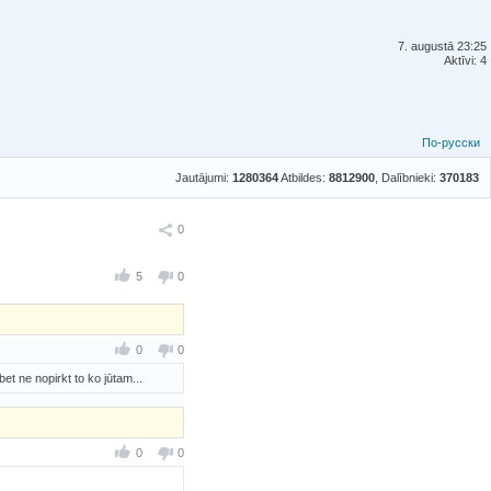
7. augustā 23:25
Aktīvi: 4
По-русски
Jautājumi:
1280364
Atbildes:
8812900
, Dalībnieki:
370183
Ieteikt
0
5
0
0
0
et ne nopirkt to ko jūtam...
0
0