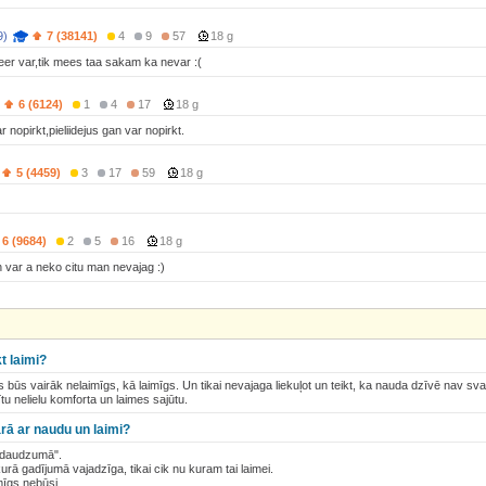
9)
7 (38141)
4
9
57
18 g
eer var,tik mees taa sakam ka nevar :(
6 (6124)
1
4
17
18 g
ar nopirkt,pieliidejus gan var nopirkt.
5 (4459)
3
17
59
18 g
6 (9684)
2
5
16
18 g
ch var a neko citu man nevajag :)
t laimi?
 būs vairāk nelaimīgs, kā laimīgs. Un tikai nevajaga liekuļot un teikt, ka nauda dzīvē nav sv
tu nelielu komforta un laimes sajūtu.
arā ar naudu un laimi?
 daudzumā".
rā gadījumā vajadzīga, tikai cik nu kuram tai laimei.
mīgs nebūsi.