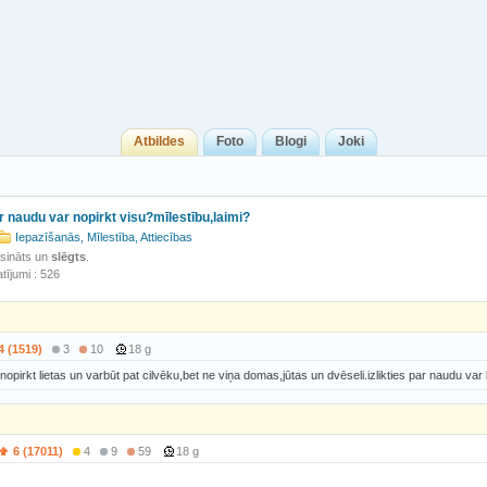
Atbildes
Foto
Blogi
Joki
r naudu var nopirkt visu?mīlestību,laimi?
Iepazīšanās, Mīlestība, Attiecības
isināts un
slēgts
.
tījumi : 526
4 (1519)
3
10
18 g
opirkt lietas un varbūt pat cilvēku,bet ne viņa domas,jūtas un dvēseli.izlikties par naudu var b
6 (17011)
4
9
59
18 g