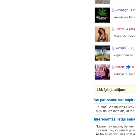
AntiAngeL (3
laikam jau tom
Lexus24 (45)
Miilestiibu nev
Wasabi` (38)
kapec gan ne
neliete
sidrinju nu to
Līdzīgie jautājumi
Vai par naudu var nopirk
Jā, var. Bez naudas cilvēks
būtu daudz maz ok, lai radī
Interesantas lietas sak
"Laime nav naudā, bet tās
Tas nozīmē, ka nauda jebku
Ar tukšu vēderu nekad lai