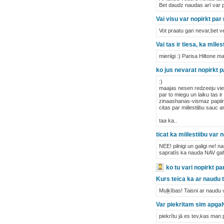
Bet daudz naudas arī var pa
Vai visu var nopirkt pa
Vot praatu gan nevar,bet ve
Vai tas ir tiesa, ka mīle
mieriigi :) Parisa Hiltone ma
ko jus nevarat nopirkt 
:)
maajas nesen redzeeju vie
par to miegu un laiku tas ir 
zinaashanas-vismaz papiiru 
citas par miilestiibu sauc ar
taa ka..
ticat ka miilestiibu var
NEE! pilnigi un galigi ne! 
sapratīs ka nauda NAV galven
ko tu vari nopirkt 
Kurs teica ka ar naudu t
Muļķības! Taisni ar naudu va
Var piekritam sim apgal
piekrītu jā es tev,kas man