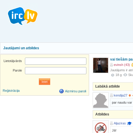
Jautājumi un atbildes
vai tiešām pa
Lietotājvārds
evinsh (43)
Jautājums ir atr
Parole
18 g
Ska
Labākā atbilde
Reģistrācija
Aizmirsu paroli
kendija27
par naudu var n
Atbildes
Aljaziras
Jā!