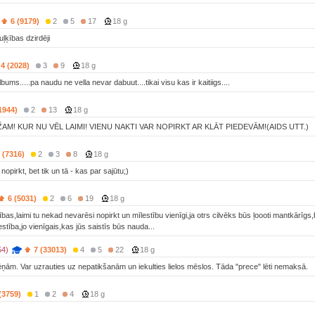
6 (9179)
2
5
17
18 g
ļķības dzirdēji
4 (2028)
3
9
18 g
bums.....pa naudu ne vella nevar dabuut....tikai visu kas ir kaitiigs....
1944)
2
13
18 g
ŽAM! KUR NU VĒL LAIMI! VIENU NAKTI VAR NOPIRKT AR KLĀT PIEDEVĀM!(AIDS UTT.)
 (7316)
2
3
8
18 g
opirkt, bet tik un tā - kas par sajūtu;)
6 (5031)
2
6
19
18 g
bas,laimi tu nekad nevarēsi nopirkt un mīlestību vienīgi,ja otrs cilvēks būs ļoooti mantkārīgs,be
stība,jo vienīgais,kas jūs saistīs būs nauda...
54)
7 (33013)
4
5
22
18 g
lēņām. Var uzrauties uz nepatikšanām un iekulties lielos mēslos. Tāda "prece" lēti nemaksā.
(3759)
1
2
4
18 g