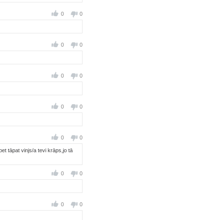
0
0
0
0
0
0
0
0
0
0
t tāpat vinjs/a tevi krāps,jo tā
0
0
0
0