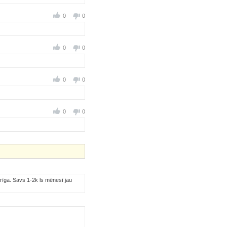
0
0
0
0
0
0
0
0
arīga. Savs 1-2k ls mēnesī jau