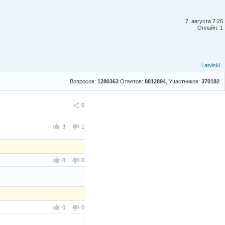
7. августа 7:26
Онлайн: 1
Latviski
Вопросов:
1280363
Ответов:
8812894
, Участников:
370182
Поделиться
0
3
1
0
0
0
0