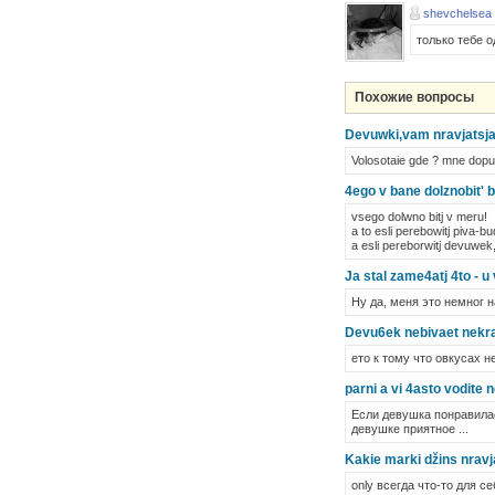
shevchelsea
только тебе о
Похожие вопросы
Devuwki,vam nravjatsja 
Volosotaie gde ? mne dopust
4ego v bane dolznobit' b
vsego dolwno bitj v meru!
a to esli perebowitj piva-
a esli pereborwitj devuwek, 
Ja stal zame4atj 4to - 
Ну да, меня это немног н
Devu6ek nebivaet nekras
ето к тому что овкусах н
parni a vi 4asto vodite
Если девушка понравилас
девушке приятное ...
Kakie marki džins nrav
only всегда что-то для 