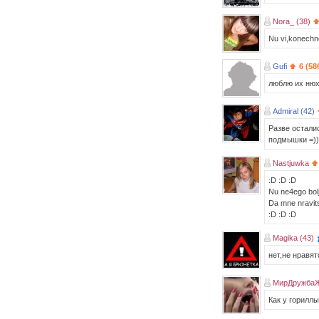
Nora_ (38)
Nu vi,konechno
Gufi
6 (58
люблю их нюх
Admiral (42)
Разве остали
подмышки =))
Nastjuwka
:D :D :D
Nu ne4ego bol
Da mne nravits
:D :D :D
Magika (43)
нет,не нравя
МирДружбаЖ
Как у горилл