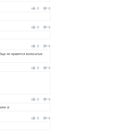
0
0
0
0
0
0
обще не нравятся волосатые
0
0
0
0
шка :р
0
0