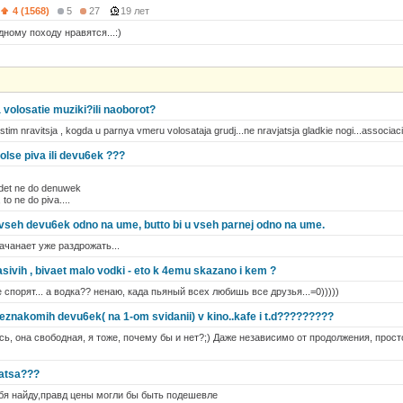
4 (1568)
5
27
19 лет
дному походу нравятся...:)
volosatie muziki?ili naoborot?
im nravitsja , kogda u parnya vmeru volosataja grudj...ne nravjatsja gladkie nogi...associaci
olse piva ili devu6ek ???
budet ne do denuwek
to ne do piva....
u vseh devu6ek odno na ume, butto bi u vseh parnej odno na ume.
ачанает уже раздрожать...
ivih , bivaet malo vodki - eto k 4emu skazano i kem ?
е спорят... а водка?? ненаю, када пьяный всех любишь все друзья...=0)))))
 neznakomih devu6ek( na 1-om svidanii) v kino..kafe i t.d?????????
ь, она свободная, я тоже, почему бы и нет?;) Даже независимо от продолжения, прост
jatsa???
себя найду,правд цены могли бы быть подешевле