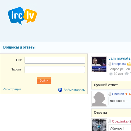
Вопросы и ответы
vam nravjats
Ник
kotopsina
Вопрос решен
Пароль
19 лет
Лучший ответ
Регистрация
Забыл пароль
Cheetah
6
fuuuuuuuu.......
Ответы
Obezjanka (
Абажаю !