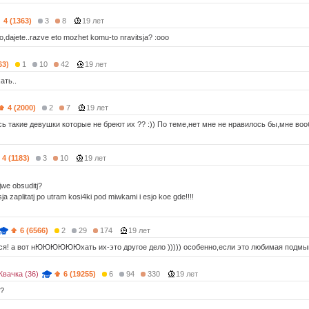
4 (1363)
3
8
19 лет
,dajete..razve eto mozhet komu-to nravitsja? :ooo
63)
1
10
42
19 лет
ать..
4 (2000)
2
7
19 лет
сь такие девушки которые не бреют их ?? :)) По теме,нет мне не нравилось бы,мне во
4 (1183)
3
10
19 лет
jwe obsuditj?
ja zaplitatj po utram kosi4ki pod miwkami i esjo koe gde!!!!
6 (6566)
2
29
174
19 лет
тся! а вот нЮЮЮЮЮЮхать их-это другое дело ))))) особенно,если это любимая подмы
вачка (36)
6 (19255)
6
94
330
19 лет
ы?