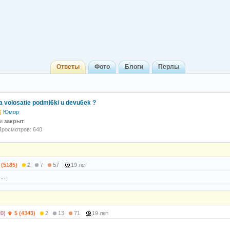
Ответы
Фото
Блоги
Перлы
a volosatie podmi6ki u devu6ek ?
Юмор
 и
закрыт
.
Просмотров: 640
 (5185)
2
7
57
19 лет
....
20)
5 (4343)
2
13
71
19 лет