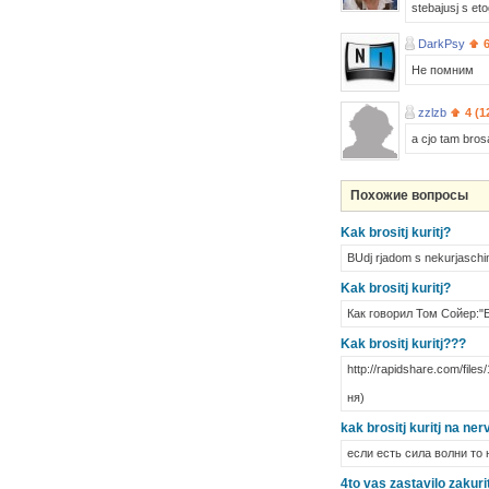
stebajusj s etog
DarkPsy
Не помним
zzlzb
4 (1
a cjo tam brosat
Похожие вопросы
Kak brositj kuritj?
BUdj rjadom s nekurjaschim
Kak brositj kuritj?
Как говорил Том Сойер:"Б
Kak brositj kuritj???
http://rapidshare.com/files
ня)
kak brositj kuritj na ner
если есть сила волни то 
4to vas zastavilo zakurit