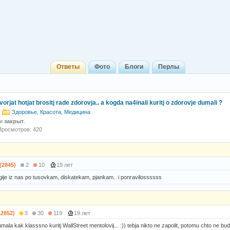
Ответы
Фото
Блоги
Перлы
orjat hotjat brositj rade zdorovja.. a kogda na4inali kuritj o zdorovje dumali ?
Здоровье, Красота, Медицина
 и
закрыт
.
Просмотров: 420
 (2845)
2
10
19 лет
gije iz nas po tusovkam, diskatekam, pjankam.. i ponravilossssss
12852)
3
30
119
19 лет
umala kak klasssno kuritj WallStreet mentolovij... :)) tebja nikto ne zapolit, potomu chto ne bud