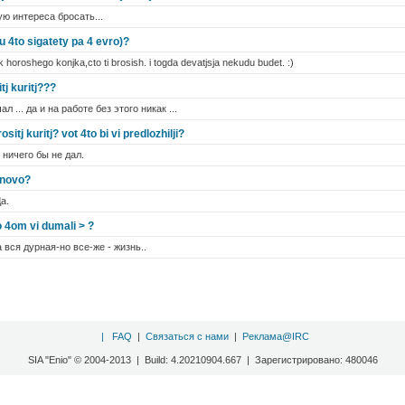
ую интереса бросать...
mu 4to sigatety pa 4 evro)?
k horoshego konjka,cto ti brosish. i togda devatjsja nekudu budet. :)
tj kuritj???
л ... да и на работе без этого никак ...
ositj kuritj? vot 4to bi vi predlozhilji?
 ничего бы не дал.
zanovo?
а.
o 4om vi dumali > ?
вся дурная-но все-же - жизнь..
|
FAQ
|
Связаться с нами
|
Реклама@IRC
SIA "Enio" © 2004-2013 | Build: 4.20210904.667 | Зарегистрировано: 480046