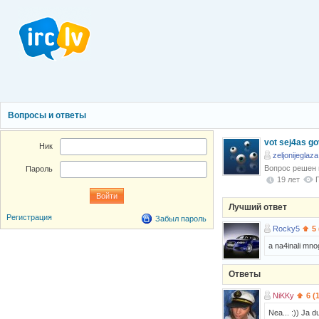
Вопросы и ответы
vot sej4as gov
Ник
zeljonijeglaza
Вопрос решен
Пароль
19 лет
Лучший ответ
Регистрация
Забыл пароль
Rocky5
5
a na4inali mno
Ответы
NiKKy
6 (
Nea... :)) Ja d