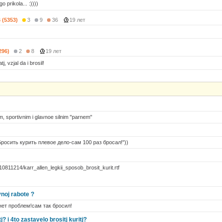
o prikola... :))))
6 (5353)
3
9
36
19 лет
296)
2
8
19 лет
j, vzjal da i brosil!
, sportivnim i glavnoe silnim "parnem"
росить курить плевое дело-сам 100 раз бросал!"))
/10811214/karr_allen_legkii_sposob_brosit_kurit.rtf
vnoj rabote ?
нет проблем!сам так бросил!
j? i 4to zastavelo brositj kuritj?