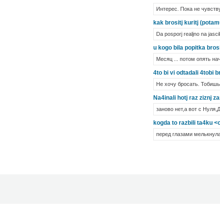
Интерес. Пока не чувств
kak brositj kuritj (pota
Da posporj realjno na jasci
u kogo bila popitka brosi
Месяц ... потом опять нача
4to bi vi odtadali 4tobi br
Не хочу бросать. Тобишь
Na4inali hotj raz ziznj 
заново нет,а вот с Нуля,Д
kogda to razbili ta4ku <
перед глазами мелькнула 