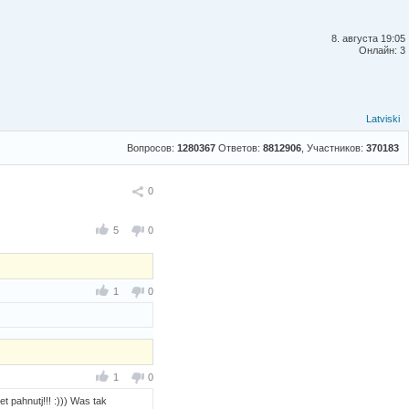
8. августа 19:05
Онлайн: 3
Latviski
Вопросов:
1280367
Ответов:
8812906
, Участников:
370183
Поделиться
0
5
0
1
0
1
0
et pahnutj!!! :))) Was tak