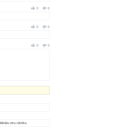
0
0
0
0
0
0
dinātu otru cilvēku.