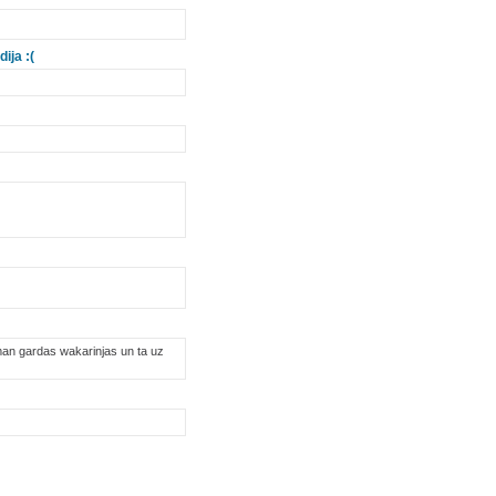
ija :(
 man gardas wakarinjas un ta uz