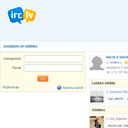
Jautājumi un atbildes
wai tā ir tai
Lietotājvārds
spaikers_
Jautājums ir atr
Parole
17 g
Ska
Labākā atbilde
Reģistrācija
Aizmirsu paroli
Zooropa (40)
Jup, piemīt....
Atbildes
shii_dejanka
nezinu par maģ