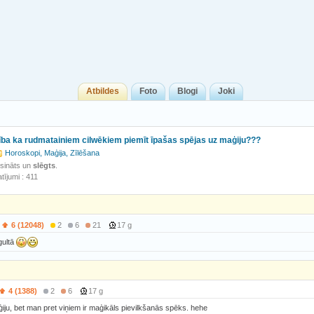
Atbildes
Foto
Blogi
Joki
snība ka rudmatainiem cilwēkiem piemīt īpašas spējas uz maģiju???
Horoskopi, Maģija, Zīlēšana
isināts un
slēgts
.
tījumi : 411
6 (12048)
2
6
21
17 g
 gultā
4 (1388)
2
6
17 g
iju, bet man pret viņiem ir maģikāls pievilkšanās spēks. hehe