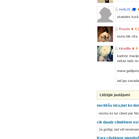
melis26
skatoties kurā
Ruuuta
6 
esmu bik riža,
kikadilla
6
kadreiz macijo
nekas tads no 
mana gadijuma v
tad jau savad
Līdzīgie jautājumi
necitēšu nicu,bet ko do
nezinu ko tur citeet par Ni
cik daudz cilwēkiem esi
Ja godīgi, tad vēl nevienam
Kura cilvēkiem piemītoša