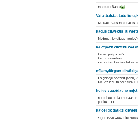
masturbēšana
Vai atbalstāt tādu lietu
Nu kaut kāds materiālais at
kādus cilwēkus Tu wēr
Melīgus, liekulīgus, nodevī
kā atpazīt cilwēku,wai wi
kapec jaatpazist?
katr ir savadaks
varbut tas kas tev liekas j
mīļam,dārgam cilwēciņam 
Es gribēju padzert pienu, vi
Ko līdz lēcu tā pret sienu u
ko jūs sagaidat no mīļo
nu gribeetos jau nosaakuma 
guultu.. :):)
kā'dēl tik daudzi cilwē
viņi ir egoisti,patmīlīgi eg