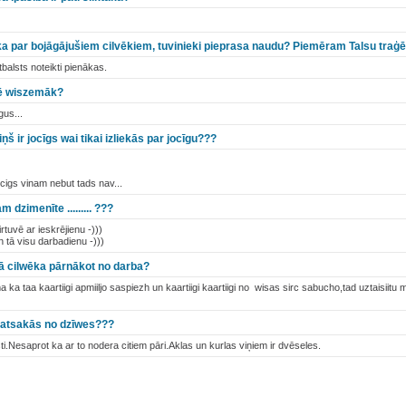
, ka par bojāgājušiem cilvēkiem, tuvinieki pieprasa naudu? Piemēram Talsu traģēd
balsts noteikti pienākas.
tē wiszemāk?
gus...
ņš ir jocīgs wai tikai izliekās par jocīgu???
ocigs vinam nebut tads nav...
dzimenīte ......... ???
rtuvē ar ieskrējienu -)))
n tā visu darbadienu -)))
tā cilwēka pārnākot no darba?
ka taa kaartiigi apmiiljo saspiezh un kaartiigi kaartiigi no wisas sirc sabucho,tad uztaisiitu
ki atsakās no dzīwes???
oisti.Nesaprot ka ar to nodera citiem pāri.Aklas un kurlas viņiem ir dvēseles.