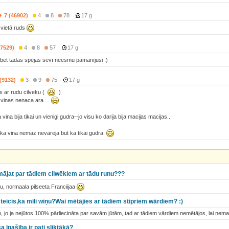
7 (46902)
4
8
78
17 g
 vietā ruds
(7529)
4
8
57
17 g
 bet tādas spējas sevī neesmu pamanījusi :)
 (9132)
3
9
75
17 g
s ar rudu cilveku (
)
vinas nenaca ara ...
ina bija tikai un vienigi gudra--jo visu ko darija bija macijas macijas...
aka vina nemaz nevareja but ka tikai gudra
mājat par tādiem cilwēkiem ar tādu runu???
cu, normaala pilseeta Franciijaa
 teicis,ka mīli wiņu?Wai mētājies ar tādiem stipriem wārdiem? :)
, jo ja nejūtos 100% pārliecināta par savām jūtām, tad ar tādiem vārdiem nemētājos, lai nemal
 īpašība ir pati sliktākā?