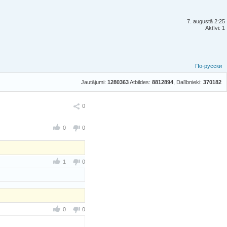
7. augustā 2:25
Aktīvi: 1
По-русски
Jautājumi:
1280363
Atbildes:
8812894
, Dalībnieki:
370182
Ieteikt
0
0
0
1
0
0
0