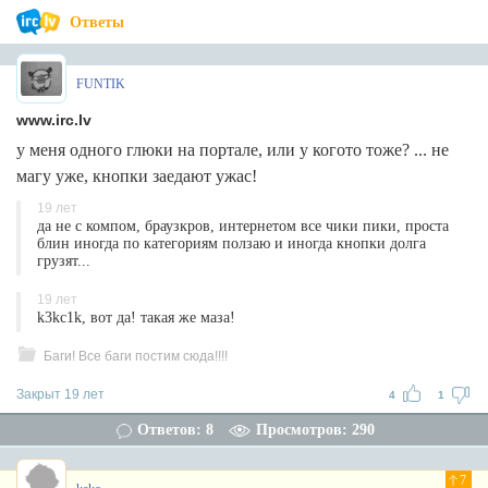
Ответы
FUNTIK
www.irc.lv
у меня одного глюки на портале, или у когото тоже? ... не
магу уже, кнопки заедают ужас!
19 лет
да не с компом, браузкров, интернетом все чики пики, проста
блин иногда по категориям ползаю и иногда кнопки долга
грузят...
19 лет
k3kc1k, вот да! такая же маза!
Баги! Все баги постим сюда!!!!
Закрыт 19 лет
4
1
Ответов: 8
Просмотров: 290
7