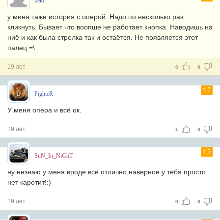
kekc
у миня таже история с оперой. Надо по несколько раз
кликнуть. Бывает что воопше не работает кнопка. Наводишь на
ниё и как была стрелка так и остаётся. Не появляется этот
палец =\
19 лет
0
0
7
FighteR
У меня опера и всё ок.
19 лет
1
0
5
SuN_In_NiGhT
ну незнаю у меня вроде всё отлично,наверное у тебя просто
нет каротит!:)
19 лет
0
0