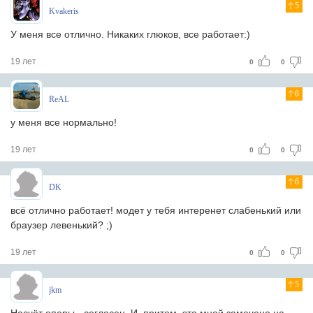
5
Kvakeris
У меня все отлично. Никаких глюков, все работает:)
19 лет
0
0
6
ReAL
у меня все нормально!
19 лет
0
0
6
DK
всё отлично работает! модет у тебя интеренет слабенький или
браузер левенький? ;)
19 лет
0
0
5
jkm