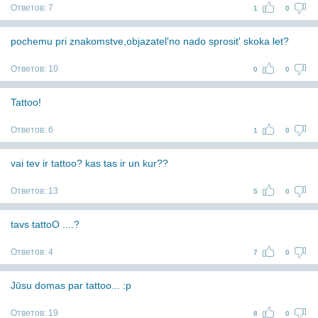
Ответов:
7
1
0
pochemu pri znakomstve,objazatel'no nado sprosit' skoka let?
Ответов:
10
0
0
Tattoo!
Ответов:
6
1
0
vai tev ir tattoo? kas tas ir un kur??
Ответов:
13
5
0
tavs tattoO ....?
Ответов:
4
7
0
Jūsu domas par tattoo... :p
Ответов:
19
8
0