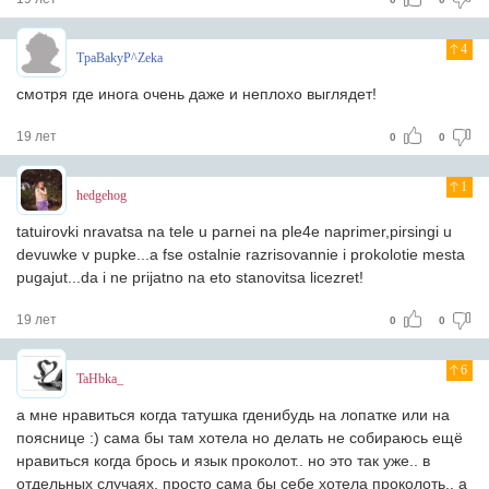
4
TpaBakyP^Zeka
смотря где инога очень даже и неплохо выглядет!
19 лет
0
0
1
hedgehog
tatuirovki nravatsa na tele u parnei na ple4e naprimer,pirsingi u
devuwke v pupke...a fse ostalnie razrisovannie i prokolotie mesta
pugajut...da i ne prijatno na eto stanovitsa licezret!
19 лет
0
0
6
TaHbka_
а мне нравиться когда татушка гденибудь на лопатке или на
пояснице :) сама бы там хотела но делать не собираюсь ещё
нравиться когда брось и язык проколот.. но это так уже.. в
отдельных случаях, просто сама бы себе хотела проколоть.. а