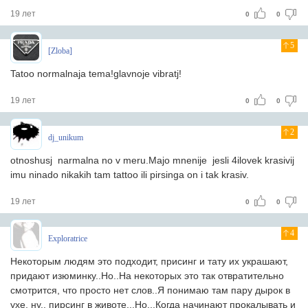
19 лет
0
0
5
[Zloba]
Tatoo normalnaja tema!glavnoje vibratj!
19 лет
0
0
2
dj_unikum
otnoshusj narmalna no v meru.Majo mnenije jesli 4ilovek krasivij
imu ninado nikakih tam tattoo ili pirsinga on i tak krasiv.
19 лет
0
0
4
Exploratrice
Некоторым людям это подходит, присинг и тату их украшают,
придают изюминку..Но..На некоторых это так отвратительно
смотрится, что просто нет слов..Я понимаю там пару дырок в
ухе, ну.. пирсинг в животе...Но...Когда начинают прокалывать и