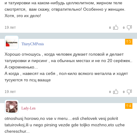
и татуировки на каком-нибудь целлюлитном, жирном теле
смотрятся, вам скажу, отвратительно! Особенно у женщин.
Хотя, это их дело!
19 лет
0
0
5
ThirtyCMPenis
Хорошо отношусь , когда человек думает головой и делает
татуировки и пирсинг , на обычных местах и не по 20 серёжек..
А скромненько...
А когда , навесят на себя , пол-кило всякого металла и ходят
тусуются то псц вааще
19 лет
0
0
4
Lady-Len
otnoshusj horowo,no vse v meru....esli chelovek vesj pokrit
tatuirovkoj,ili u nego pirsing vezde gde toljko mozhno,eto uzhe
chereschur...