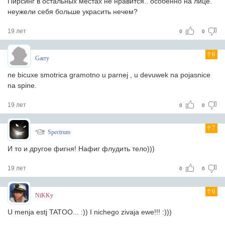
Пирсинг в остальных местах не нравится.. особенно на лице.
неужели себя больше украсить нечем?
19 лет
0
0
6
Garry
ne bicuxe smotrica gramotno u parnej , u devuwek na pojasnice
na spine.
19 лет
0
0
7
Spectrum
И то и другое фигня! Нафиг флудить тело)))
19 лет
0
0
6
NiKKy
U menja estj TATOO... :)) I nichego zivaja ewe!!! :)))