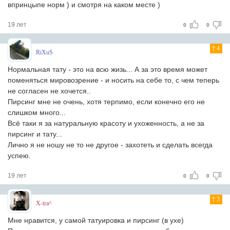
впринцыпе норм ) и смотря на каком месте )
19 лет
0
0
4
RiXuS
Нормальная тату - это на всю жизь... А за это время может
поменяться мировозрение - и носить на себе то, с чем теперь
не согласен не хочется..
Пирсинг мне не очень, хотя терпимо, если конечно его не
слишком много...
Всё таки я за натуральную красоту и ухоженность, а не за
пирсинг и тату...
Лично я не ношу не то не другое - захотеть и сделать всегда
успею.
19 лет
0
0
3
X-tra^
Мне нравится, у самой татуировка и пирсинг (в ухе)