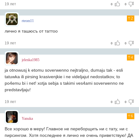
19 лет
0
0
2
rteom11
лично я ташюсъ от таттоо
19 лет
0
0
4
jelenka1985
ja otnowusj k etomu soverwenno nejtraljno, dumaju tak - esli
tatuwka ili pirsing krasivenjkie i ne videljajut nedostatkov, to
po4emu bi i net! xotja sebja s takimi ves4ami soverwenno ne
predstavljaju!
19 лет
0
0
6
Yanuka
Все хорошо в меру! Главное не переборщить ни с тату, ни с
пирсингом. Хотя последнее я лично не очень приветствую! ДА