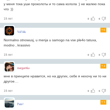
у меня тока уши проколоты и то сама колола :) не жалею пока
что :))
19 лет
0
0
6
VoF4ik
Normalno otnowusj, u menja u samogo na vse ple4o tatuxa,
modno , krassivo
19 лет
0
0
4
margaritka
мне в принципе нравится, но на других, себе я нехочу ни то ни
другое....
19 лет
0
0
3
Pain^