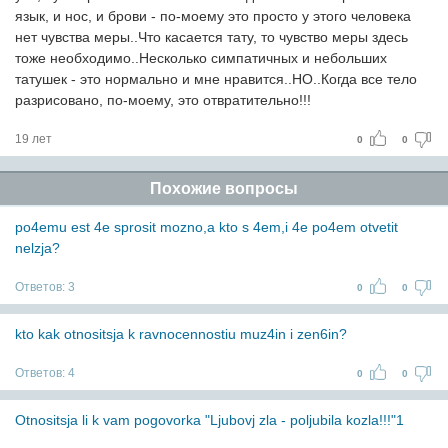
язык, и нос, и брови - по-моему это просто у этого человека
нет чувства меры..Что касается тату, то чувство меры здесь
тоже необходимо..Несколько симпатичных и небольших
татушек - это нормально и мне нравится..НО..Когда все тело
разрисовано, по-моему, это отвратительно!!!
19 лет
0
0
Похожие вопросы
po4emu est 4e sprosit mozno,a kto s 4em,i 4e po4em otvetit
nelzja?
Ответов:
3
0
0
kto kak otnositsja k ravnocennostiu muz4in i zen6in?
Ответов:
4
0
0
Otnositsja li k vam pogovorka "Ljubovj zla - poljubila kozla!!!"1