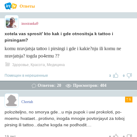
Ответы
inostranka9
xotela vas sprosit' kto kak i gde otnositsja k tattoo i
pirsingam?
komu nravjatsja tattoo i pirsingi i gde i kakie?nju ili komu ne
nravjatsja? togda po4emu ??
Здоровье, Красота, Медицина
Помещен в нерешенные
3
0
Ответов: 20
Просмотров: 404
6
Cheetah
poloziteljno, no smorya gde...u mja pupok i uwi prokoloti, po-
moemu hvataet...protivno, inogda mnogie povtorjayut za toboj
pirsing ili tattoo...dazhe kogda ne podhodit....
19 лет
0
0