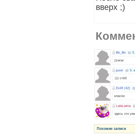
вверх ;)
Коммен
life_life
5
))гигиг
juser
5. 
:))) стёб
ExtR (42)
класно
LalaLaima
здесь это уже
Похожие записи