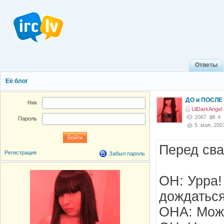
Ответы
Её блог
ДО и ПОСЛЕ с
Ник
LilDarkAngel 
2067
4
Пароль
5. мая, 2007
Перед сва
Регистрация
Забыл пароль
ОН: Урра!
дождаться
ОНА: Мож