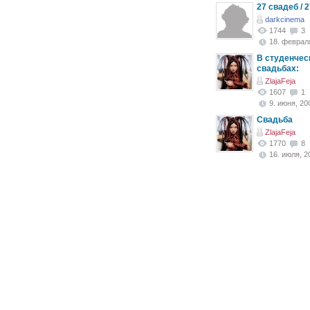
27 свадеб / 
darkcinema
1744
3
18. февраля
В студенчес
свадьбах:
ZlajaFeja
1607
1
9. июня, 200
Свадьба
ZlajaFeja
1770
8
16. июля, 20