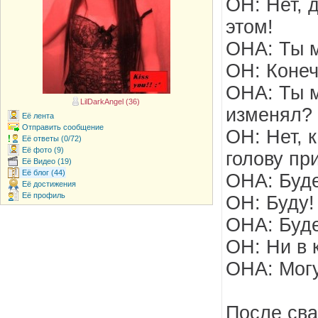
ОН: Нет, 
этом!
ОНА: Ты 
ОН: Конеч
ОНА: Ты м
LilDarkAngel (36)
изменял?
Её лента
Отправить сообщение
ОН: Нет, к
Её ответы (0/72)
Её фото (9)
голову пр
Её Видео (19)
Её блог (44)
ОНА: Буд
Её достижения
Её профиль
ОН: Буду!
ОНА: Буд
ОН: Ни в 
ОНА: Могу
После сва