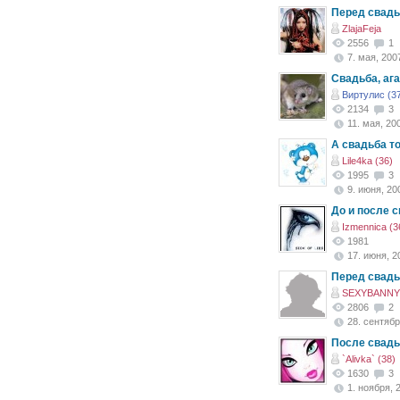
Перед свадь
ZlajaFeja
2556
1
7. мая, 2007
Свадьба, ага
Виртулис (3
2134
3
11. мая, 200
А свадьба то 
Lile4ka (36)
1995
3
9. июня, 200
До и после с
Izmennica (3
1981
17. июня, 20
Перед свадьб
SEXYBANNY 
2806
2
28. сентябр
После свад
`Alivka` (38)
1630
3
1. ноября, 2