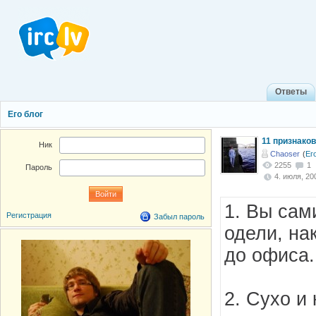
Ответы
Его блог
11 признаков
Ник
Chaoser
(
Ег
2255
1
Пароль
4. июля, 200
1. Вы сам
Регистрация
Забыл пароль
одели, на
до офиса.
2. Сухо и