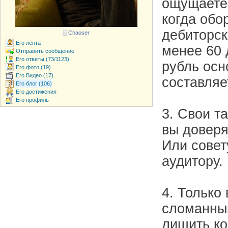
ощущаете 
когда обо
дебиторск
Chaoser
Его лента
менее 60 
Отправить сообщение
Его ответы (73/1123)
рубль ос
Его фото (19)
Его Видео (17)
составляе
Его блог (106)
Его достижения
Его профиль
3. Свои т
вы доверя
Или совет
аудитору.
4. Только 
сломанный
лишить ко