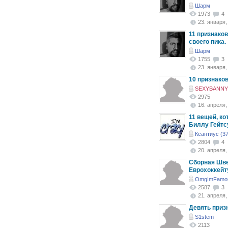
Шарм
1973
4
23. января, 
11 признако
своего пика.
Шарм
1755
3
23. января, 
10 признаков
SEXYBANNY 
2975
16. апреля, 
11 вещей, к
Биллу Гейтс
Ксантиус (37
2804
4
20. апреля, 
Сборная Шве
Еврохоккейт
OmgImFamou
2587
3
21. апреля, 
Девять приз
S1stem
2113