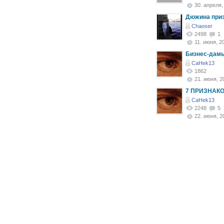
30. апреля, 
Дюжина призн
Chaoser
2498
1
11. июня, 20
Бизнес-дам
CaHek13
1862
21. июня, 20
7 ПРИЗНАКО
CaHek13
2248
5
22. июня, 20