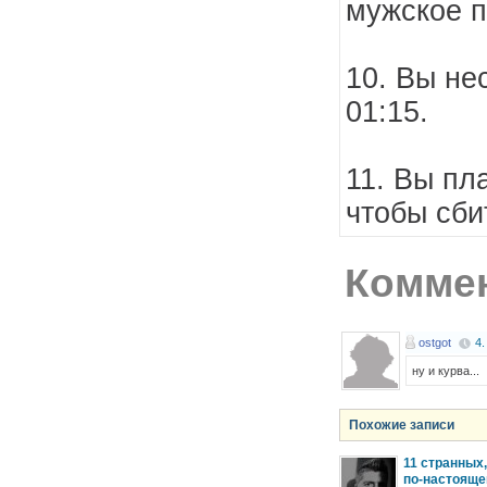
мужское п
10. Вы не
01:15.
11. Вы пл
чтобы сби
Коммен
ostgot
4.
ну и курва...
Похожие записи
11 странных
по-настояще