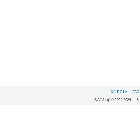
Об IRC.LV
|
FAQ
SIA "Venq" © 2004-2024 | B