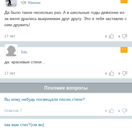
7
Himonas
Да было такое несколько раз. А в школьные годы девчонки из-
за меня дрались выкрикивая друг другу: Это я тебя заставлю с
ним дружить!
17 лет
0
0
7
Tofu
да. красивые стихи...
17 лет
0
0
Похожие вопросы
Вы кому нибудь посвящали песни,стихи?
Ответов:
7
0
0
как вам стих?(см вн)