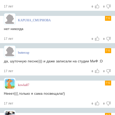
17 лет
0
0
6
KAPUHA_CMUPHOBA
нет никогда
17 лет
0
0
6
buttercup
да, шуточную песню))) и даже записали на студии МиФ :D
17 лет
0
0
6
kowka87
Нееет(((,только я сама посвещала!)
17 лет
0
0