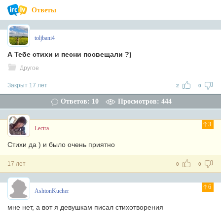
Ответы
toljbani4
А Тебе стихи и песни посвещали ?)
Другое
Закрыт 17 лет
2
0
Ответов: 10
Просмотров: 444
3
Lectra
Стихи да ) и было очень приятно
17 лет
0
0
6
AshtonKucher
мне нет, а вот я девушкам писал стихотворения