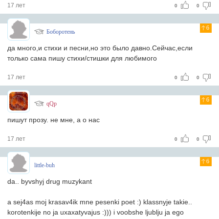
17 лет
0
0
6
Боборотень
да много,и стихи и песни,но это было давно.Сейчас,если
только сама пишу стихи/стишки для любимого
17 лет
0
0
6
qQp
пишут прозу. не мне, а о нас
17 лет
0
0
6
little-buh
da.. byvshyj drug muzykant
a sej4as moj krasav4ik mne pesenki poet :) klassnyje takie..
korotenkije no ja uxaxatyvajus :))) i voobshe ljublju ja ego