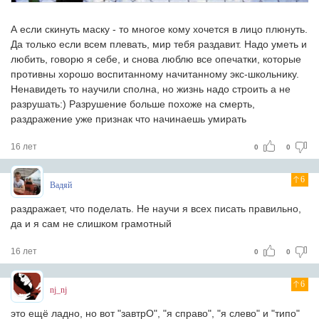
А если скинуть маску - то многое кому хочется в лицо плюнуть.
Да только если всем плевать, мир тебя раздавит. Надо уметь и
любить, говорю я себе, и снова люблю все опечатки, которые
противны хорошо воспитанному начитанному экс-школьнику.
Ненавидеть то научили сполна, но жизнь надо строить а не
разрушать:) Разрушение больше похоже на смерть,
раздражение уже признак что начинаешь умирать
16 лет
0
0
6
Вадяй
раздражает, что поделать. Не научи я всех писать правильно,
да и я сам не слишком грамотный
16 лет
0
0
6
nj_nj
это ещё ладно, но вот "завтрО", "я справо", "я слево" и "типо"