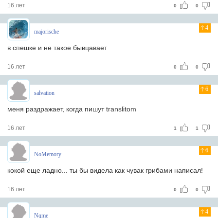
16 лет
0
0
4
majorische
в спешке и не такое бывцавает
16 лет
0
0
6
salvation
меня раздражает, когда пишут translitom
16 лет
1
1
6
NoMemory
кокой еще ладно... ты бы видела как чувак грибами написал!
16 лет
0
0
4
Nqme