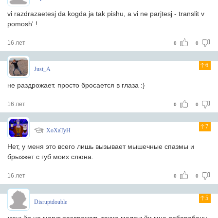
vi razdrazaetesj da kogda ja tak pishu, a vi ne parjtesj - translit v
pomosh' !
16 лет
0
0
6
Just_A
не раздрожает. просто бросается в глаза :}
16 лет
0
0
7
XoXaTyH
Нет, у меня это всего лишь вызывает мышечные спазмы и
брызжет с губ моих слюна.
16 лет
0
0
5
Disruptdouble