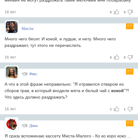
меньйя не могут раздрожать такие мелочьйи мне побарабану
16 лет
0
0
7
MarcJac
Много чего бесит. И кокой, и лудше, и нету. Много чего
раздражает, тут этого не перечислить.
16 лет
0
0
7
Фикс
А что в этой фразе неправильно: "Я отравился отваром из
сборов трав, в который входили мята и белый чай с
кокой
"?!
Что здесь должно раздражать?
16 лет
1
1
7
Дима
Я сразу вспоминаю кассету Миста-Малого - Ко ко коро коко ...