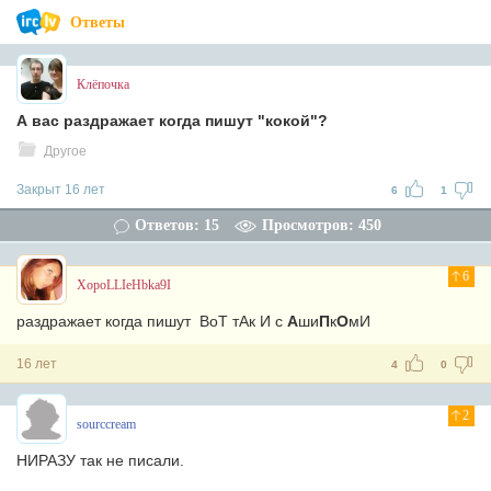
Ответы
Клёпочка
А вас раздражает когда пишут "кокой"?
Другое
Закрыт 16 лет
6
1
Ответов: 15
Просмотров: 450
6
XopoLLIeHbka9I
раздражает когда пишут ВоТ тАк И с
А
ши
П
к
О
мИ
16 лет
4
0
2
sourccream
НИРАЗУ так не писали.