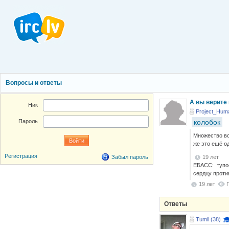
Вопросы и ответы
А вы верите 
Ник
Project_Hum
колобок
Пароль
Множество воп
же это ешё о
Регистрация
19 лет
Забыл пароль
ЕБАСС: тупос
сердцу прот
19 лет
Ответы
Tumil (38)