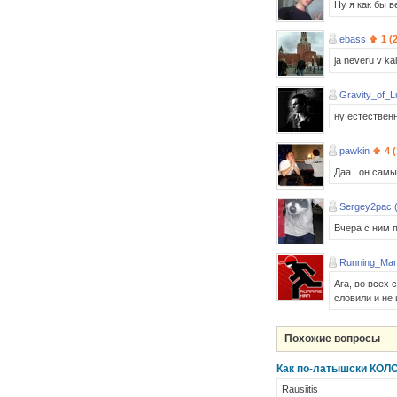
Ну я как бы в
ebass
1 (
ja neveru v ka
Gravity_of_L
ну естественн
pawkin
4 
Даа.. он самы
Sergey2pac 
Вчера с ним 
Running_Man
Ага, во всех
словили и не
Похожие вопросы
Как по-латышски КОЛ
Rausiitis