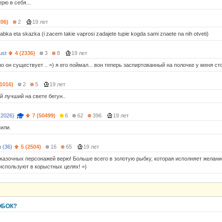
ерю в себя...
206)
2
19 лет
labka eta skazka (i zacem takie vaprosi zadajete tupie kogda sami znaete na nih otveti)
ust
4 (2336)
3
8
19 лет
о он существует .. =) я его поймал... вон теперь заспиртованный на полочке у меня ст
(1016)
2
5
19 лет
й лучший на свете бегун..
(2026)
7 (50499)
6
62
396
19 лет
пили.
 (36)
5 (2504)
16
65
19 лет
 сказочных персонажей верю! Больше всего в золотую рыбку, которая исполняет желани
 используют в корыстных целях! =)
ОБОК?