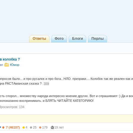
Ответы
Фото
Блоги
Перлы
в колобка ?
an
Юмор
росов было... и про русалок и про бога.. НЛО. призраки.... Колобок так же реален ка
дна РАСТАманская сказка ? :))))
ть спорол... множеству народа интересно мнение других. Вот и спрашивают :) Да и в
ивопоказанно воспринимать. и БЛЯТЬ ЧИТАЙТЕ КАТЕГОРИЮ!
Просмотров: 134
7 (46107)
4
25
179
19 лет