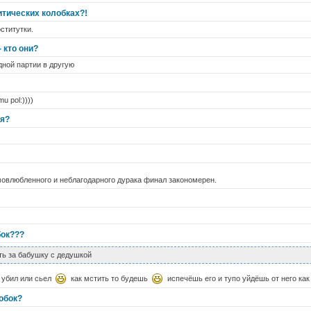
итических колобках?!
ститутки.
 кто они?
ной партии в ​другую
mu pol:))))
ся?
мовлюбленного и неблагодарного дурака финал закономерен.
бок???
ть за бабушку с дедушкой
о убил или сьел
как мстить то будешь
испечёшь его и тупо уйдёшь от него ка
обок?