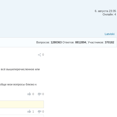
6. августа 23:35
Онлайн: 4
Latviski
Вопросов:
1280363
Ответов:
8812894
, Участников:
370182
Поделиться
0
к и всё вышеперечисленное или
ообще мои вопросы близко к
0
0
1
0