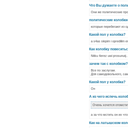
Что Вы думаете о пол
Они же политические про
политические колобки-
которые перебегают из од
Какой пол у колобка?
a s4as slepim i opredilim e
Как колобку повесить
Nitku 4erez uwi prosunutj..
зачем так с колобком?
Все по заслугам.
Для самодовольного, са
Какой пол у колобка?
Он
А из чего испечь коло
Очень хочется отомсти
а за что мстить он их чт
Как на латышском кол