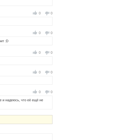
0
0
0
0
оит :D
0
0
0
0
0
0
е и надеюсь, что её ещё не