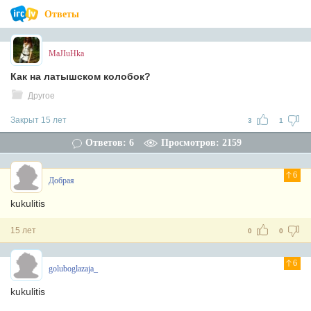
Ответы
MaJIuHka
Как на латышском колобок?
Другое
Закрыт 15 лет
3
1
Ответов: 6
Просмотров: 2159
6
Добрая
kukulitis
15 лет
0
0
6
goluboglazaja_
kukulitis