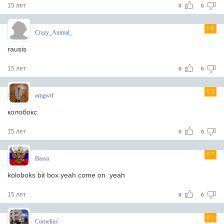
15 лет
0
0
6
Crazy_Animal_
rausis
15 лет
0
0
5
omgwtf
колобокс
15 лет
0
0
7
Bassa
koloboks bit box yeah come on yeah
15 лет
0
0
5
Cornelius