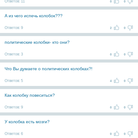
Ответов:
11
0
0
А из чего испечь колобок???
Ответов:
9
2
0
политические колобки- кто они?
Ответов:
3
0
0
Что Вы думаете о политических колобках?!
Ответов:
5
4
0
Как колобку повеситься?
Ответов:
9
0
0
У колобка есть мозги?
Ответов:
6
0
0