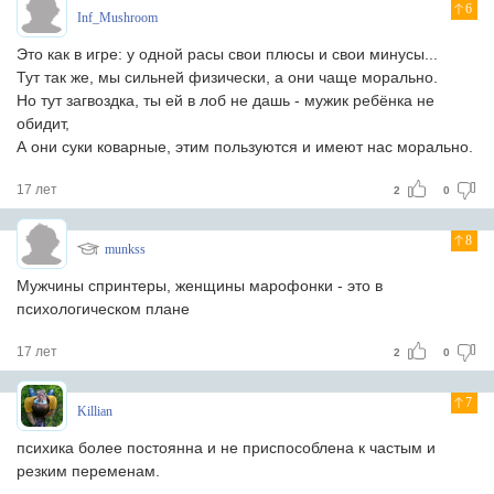
6
Inf_Mushroom
Это как в игре: у одной расы свои плюсы и свои минусы...
Тут так же, мы сильней физически, а они чаще морально.
Но тут загвоздка, ты ей в лоб не дашь - мужик ребёнка не
обидит,
А они суки коварные, этим пользуются и имеют нас морально.
17 лет
2
0
8
munkss
Мужчины спринтеры, женщины марофонки - это в
психологическом плане
17 лет
2
0
7
Killian
психика более постоянна и не приспособлена к частым и
резким переменам.