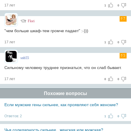
17 лет
1
0
7
Flori
"чем больше шкаф-тем громче падает" :-)))
17 лет
1
0
5
snb55
Сильному человеку труднее признаться, что он слаб бывает.
17 лет
0
0
Похожие вопросы
Если мужские гены сильнее, как проявляют себя женские?
Ответов:
2
1
0
Чья солидарность сильнее...женская или мужская?